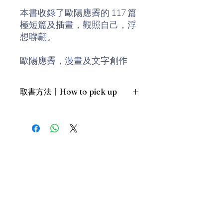
本書收錄了歐陽應霽的 117 篇
極短篇及插畫，觀照自己，浮
想聯翩。
歐陽應霽，漫畫及文字創作
者，著有《三七二十一》、
《我的天》、《愛到死》系
取書方法〡How to pick up
列，以及旅遊散文學《尋常放
蕩》等。
1. 預約親臨「蒲書館」〡At PPO
Library
新蒲崗雙喜街17號富德工業大廈
19A室〡19A, Success Industrial
Building, 17 Sheung Hei Street, San
Po Kwong
最佳時間為星期三日間〡Our best
time is Wednesday daytime；或/OR
2. 預約親臨 「書送快樂」辦公室〡At
our Sheung Wan office
上環文咸東街111號 MW Tower 15