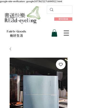
google-site-verification: google1673b2117cb94912.html
樂助隨緣