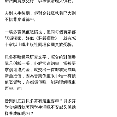
辦法同貴族交好，以求償清龐大債務。
.
去到人生後期，佢對金錢嘅執着已大到
不惜背棄道德￼。
.
一稿多賣係佢嘅慣技，但同每個買家都
話係獨家。好似《莊嚴彌撒》，就有￼
十家以上嘅出版社同埋多國貴族受騙。
.
貝多芬唔鍾意研究文字，￼合約對佢嚟
講只係紙一張，佢經常違約￼，當被要
求償還違約金，就交出一首即將完成嘅
新曲抵債，因為音樂係佢眼中唯一有價
值嘅貨幣，亦都係佢唯一能夠理解嘅東
西￼。￼
.
音樂到底對貝多芬有幾重要￼？貝多芬
對金錢嘅執著同對生活嘅不安感又係點
樣養成㗎呢￼？