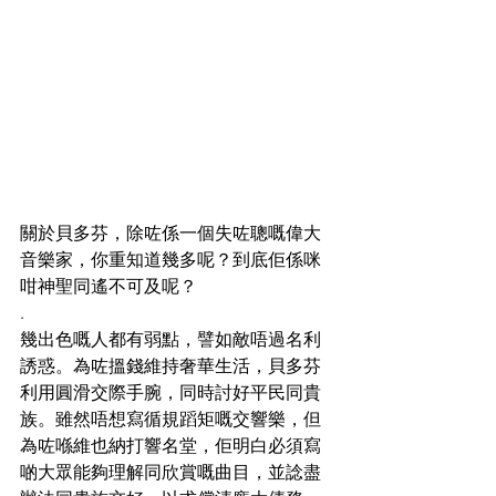
關於貝多芬，除咗係一個失咗聰嘅偉大
音樂家，你重知道幾多呢？到底佢係咪
咁神聖同遙不可及呢？
.
幾出色嘅人都有弱點，譬如敵唔過名利
誘惑。為咗搵錢維持奢華生活，貝多芬
利用圓滑交際手腕，同時討好平民同貴
族。雖然唔想寫循規蹈矩嘅交響樂，但
為咗喺維也納打響名堂，佢明白必須寫
啲大眾能夠理解同欣賞嘅曲目，並諗盡