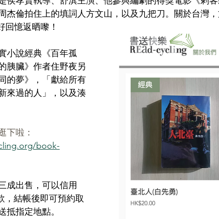
是侯孝賢執導、舒淇主演、他參與編劇的得獎電影《剌客
周杰倫拍住上的填詞人方文山，以及九把刀。關於台灣，
美好回憶返晒嚟！
實小說經典《百年孤
的胰臟》作者住野夜另
同的夢》，「獻給所有
新來過的人」，以及湊
逛下啦：
cling.org/book-
三成出售，可以信用
金付款，結帳後即可預約取
送抵指定地點。