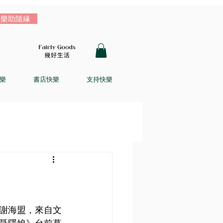
樂助隨緣
樂
書店快樂
支持快樂
謝海盟，來自文