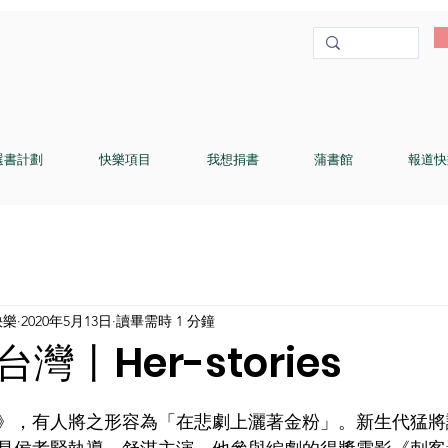
選書計劃
快樂項目
我想捐書
蒲書館
報道快
快樂
2020年5月13日
讀畢需時 1 分鐘
灣〡Her-stories
》，有人將之形容為「在悲劇上灑著金粉」。新生代猛將