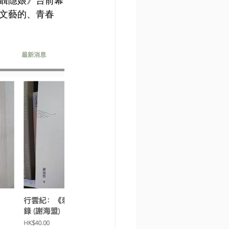
聶隱娘》台前幕
文藝的、青春