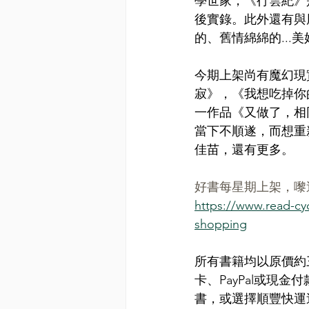
學世家，《行雲紀》
後實錄。此外還有與
的、舊情綿綿的...
今期上架尚有魔幻現
寂》，《我想吃掉你
一作品《又做了，相
當下不順遂，而想重
佳苗，還有更多。
好書每星期上架，嚟
https://www.read-cy
shopping
所有書籍均以原價約
卡、PayPal或現
書，或選擇順豐快運