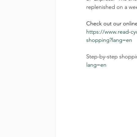
replenished on a wee
Check out our onlin
https://www.read-cy
shopping?lang=en
Step-by-step shoppi
lang=en