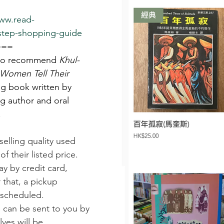
www.read-
-step-shopping-guide
===
 to recommend 
Khul-
 Women Tell Their 
ng book written by
g author and oral 
.
elling quality used 
 their listed price.  
y by credit card, 
 that, a pickup 
scheduled.  
) can be sent to you by 
ves will be 