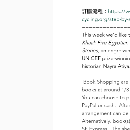
訂購流程：
https://
cycling.org/step-by
=============
This week we'd like
Khaal: Five Egyptian
Stories
, an engrossi
UNICEF prize-winnin
historian Nayra Atiya
Book Shopping are s
books at around 1/3 of
You can choose to pa
PayPal or cash.  After
arrangement can be 
Alternatively, book(s
SF Express.  The shel