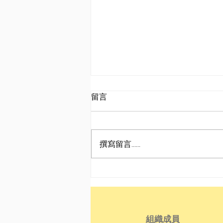
留言
撰寫留言......
東野大神〡The Sickness
Unto Death
組織成員