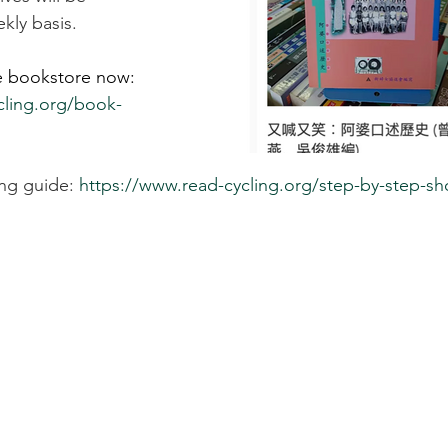
kly basis. 
e bookstore now: 
cling.org/book-
ng guide: 
https://www.read-cycling.org/step-by-step-s