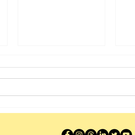
醒下啦！〡Breakfast with
曾經香
Socrates
Und