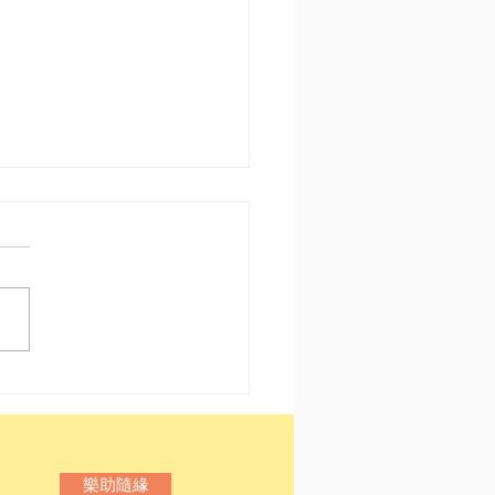
港〡Notes From
erground
樂助隨緣