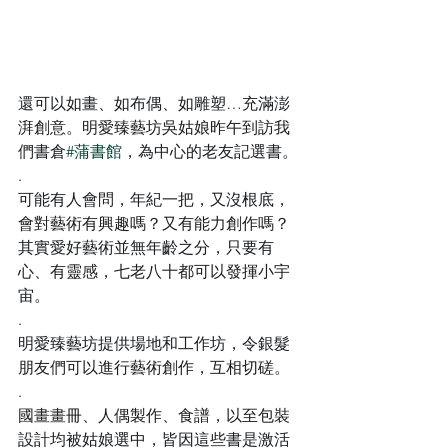
還可以如畫、如布偶、如雕塑…充滿澎
湃創意。明愛臻藝坊吳姑娘昨午到訪我
們書倉
#蒲書館
，為中心的老友記選書。
.
可能有人會問，年紀一把，又沒根底，
會對藝術有興趣嗎？又有能力創作嗎？
其實愛好藝術並無年齡之分，只要有
心、有靈感，七老八十都可以發揮小宇
宙。
.
明愛臻藝坊提供場地和工作坊，令銀髮
朋友們可以進行藝術創作，互相切磋。
.
國畫畫冊、人偶製作、食譜，以至包裝
設計均被姑娘選中，皆因這些書是激活