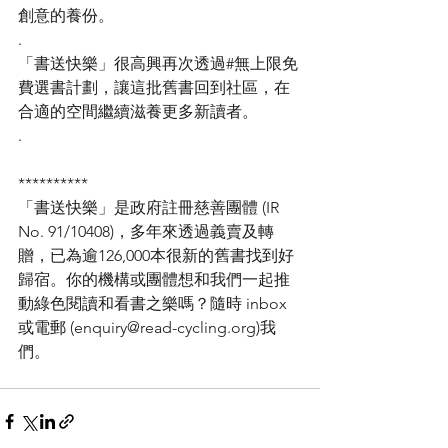
創意的養份。
.
「書送快樂」很高興再次透過
#無上限免
費選書計劃
，讓這批舊書回到社區，在
合適的空間繼續滋養更多新讀者。
.
**********
「書送快樂」是政府註冊慈善團體 (IR 
No. 91/10408)，多年來透過義賣及轉
贈，已為逾126,000本很新的舊書找到好
歸宿。你的機構或團體想和我們一起推
動綠色閱讀和看書之樂嗎？隨時 inbox 
或電郵 (enquiry@read-cycling.org)我
們。