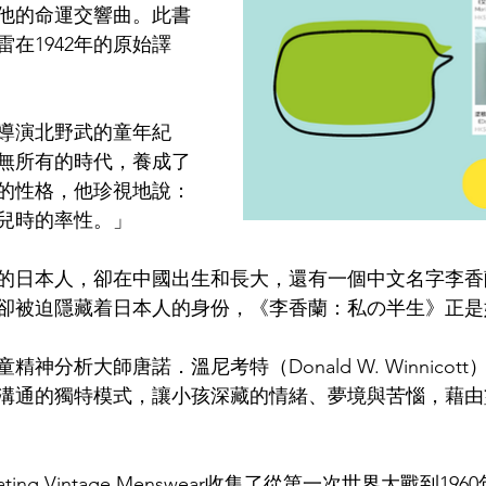
他的命運交響曲。此書
在1942年的原始譯
導演北野武的童年紀
無所有的時代，養成了
的性格，他珍視地說：
兒時的率性。」
的日本人，卻在中國出生和長大，還有一個中文名字李香
卻被迫隱藏着日本人的身份，《李香蘭：私の半生》正是
神分析大師唐諾．溫尼考特（Donald W. Winnicot
溝通的獨特模式，讓小孩深藏的情緒、夢境與苦惱，藉由
to Dating Vintage Menswear收集了從第一次世界大戰到