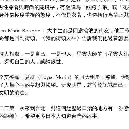
近代男性穿著與時尚的關鍵字，有翻譯為「紈絝子弟」或「
身外貌極度重視的態度，不僅是衣著，也包括行為舉止與
an-Marie Roughol）大半生都是四處流浪的街友，他
終都是回到街頭。《我的街頭人生》告訴我們他過着怎麼
種人相處，一是自己，一是他人。星雲大師的《星雲大師
、探掘自己的人，談談處世。
艾德嘉．莫杭（Edgar Morin）的《大明星：慾望、
了人類心中的夢想與渴望。研究明星，就等於認識自己；
文明的演進。
井一二三第一次來到台北，對這個經歷過日治的地方有一份
的距離》，希望更多日本人知道台灣的故事。