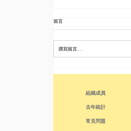
留言
撰寫留言......
東野大神〡The Sickness
Unto Death
組織成員
去年統計
常見問題