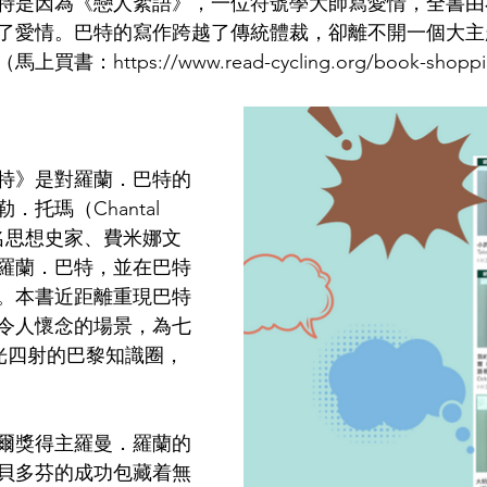
特是因為《戀人絮語》，一位符號學大師寫愛情，全書由
了愛情。巴特的寫作跨越了傳統體裁，卻離不開一個大主
：https://www.read-cycling.org/book-shopp
特》是對羅蘭．巴特的
托瑪（Chantal 
著名思想史家、費米娜文
羅蘭．巴特，並在巴特
。本書近距離重現巴特
令人懷念的場景，為七
光四射的巴黎知識圈，
爾獎得主羅曼．羅蘭的
貝多芬的成功包藏着無