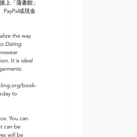
) ，直接上「蒲書館」
ayPal或現金
alize the way 
o Dating 
enswear 
n. It is ideal 
garments.
cling.org/book-
sday to 
ice. You can 
nt can be 
es will be 