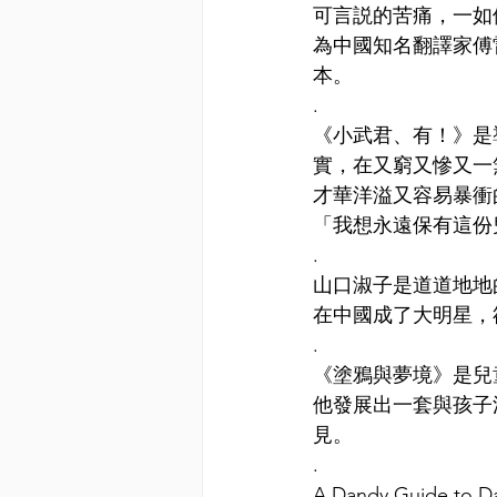
可言説的苦痛，一如
為中國知名翻譯家傅雷
本。
.
《小武君、有！》是
實，在又窮又慘又一
才華洋溢又容易暴衝
「我想永遠保有這份
.
山口淑子是道道地地
在中國成了大明星，
.
《塗鴉與夢境》是兒童精
他發展出一套與孩子
見。
.
A Dandy Guide 