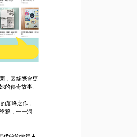
蘭，因緣際會更
她的傳奇故事。
t）的顛峰之作，
塗鴉，一一洞
1960年代的約會復古