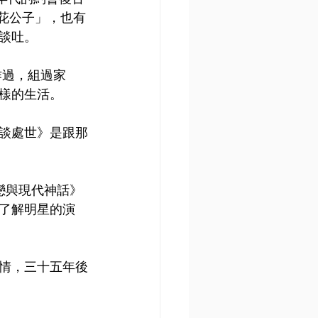
花花公子」，也有
談吐。
工作過，組過家
樣的生活。
談處世》是跟那
迷戀與現代神話》
了解明星的演
感情，三十五年後