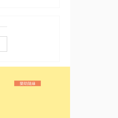
港〡Notes From
erground
樂助隨緣