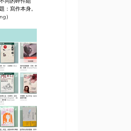
不同的碎件組
題：寫作本身。
ing）