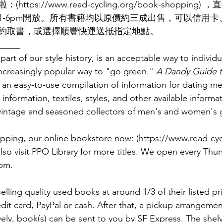
tps://www.read-cycling.org/book-shopping
-6pm開放。所有書籍均以原價約三成出售，可以信用卡、P
約取書，或選擇順豐快運送抵指定地點。
_____
 part of our style history, is an acceptable way to individu
increasingly popular way to "go green." 
A Dandy Guide t
s an easy-to-use compilation of information for dating m
nformation, textiles, styles, and other available informatio
 vintage and seasoned collectors of men's and women's 
ping, our online bookstore now: (https://www.read-cy
lso visit PPO Library for more titles. We open every Thur
pm. 
ling quality used books at around 1/3 of their listed pr
dit card, PayPal or cash. After that, a pickup arrangeme
ely, book(s) can be sent to you by SF Express. The shelv