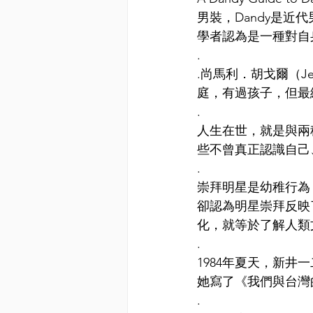
男裝，Dandy是
學者認為是一種對自
.
.尚馬利．胡戈爾（Je
庭，有過孩子，但最
.
人生在世，就是與兩
些不曾真正認識自己
.
崇拜明星是幼稚行為？
卻認為明星崇拜反映
化，就等於了解人類
.
1984年夏天，新
她寫了《我們與台灣
.