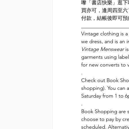
嚟「書店快樂」逛下啦：(ht
買亦可，逢周四至六1
付款，結帳後即可預
__________________
Vintage clothing is a
we dress, and is an 
Vintage Menswear 
i
garments using label i
for new converts to
.
Check out Book Shop
shopping). You can a
Saturday from 1 to 6
.
Book Shopping are sel
choose to pay by cre
scheduled. Alternativ