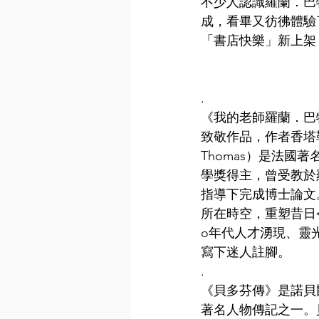
不少人認識羅蘭．巴
成，看畢又彷彿體驗
「書店快樂」新上架（馬上買書
.
《我的老師羅蘭．巴
致敬作品，作者香塔勒．
Thomas）是法國
學獎得主，曾受教於
指導下完成博士論文
所在時空，重塑昔日
o年代人才湧現、靈
寫下迷人註腳。
.
《貝多芬傳》是諾貝
著名人物傳記之一。