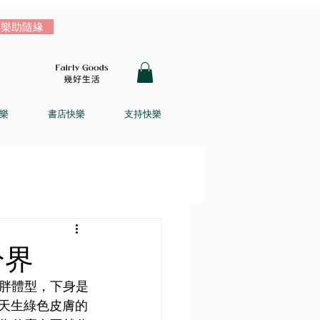
樂助隨緣
樂
書店快樂
支持快樂
分界
胖體型，下身是
個天生綠色皮膚的