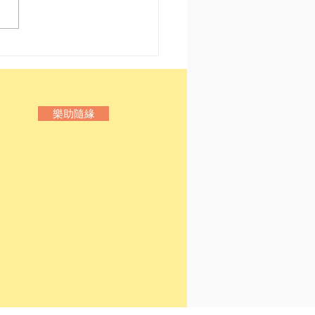
愛書人 我哋又嚟喇
樂助隨緣