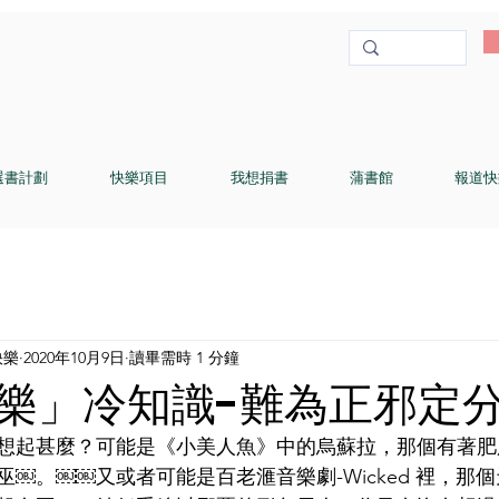
選書計劃
快樂項目
我想捐書
蒲書館
報道快
快樂
2020年10月9日
讀畢需時 1 分鐘
樂」冷知識-難為正邪定
想起甚麼？可能是《小美人魚》中的烏蘇拉，那個有著肥
￼。￼￼又或者可能是百老滙音樂劇-Wicked 裡，那