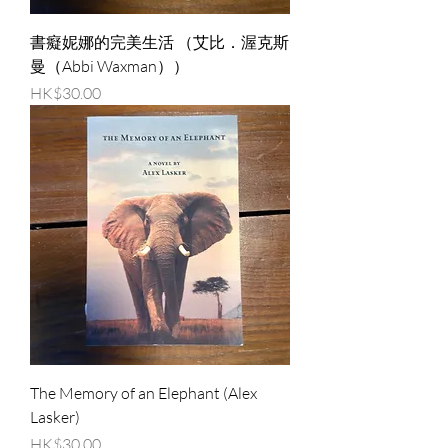
書癡妮娜的完美生活 （艾比．渥克斯
曼（Abbi Waxman））
價格
HK$30.00
The Memory of an Elephant (Alex
Lasker)
價格
HK$30.00