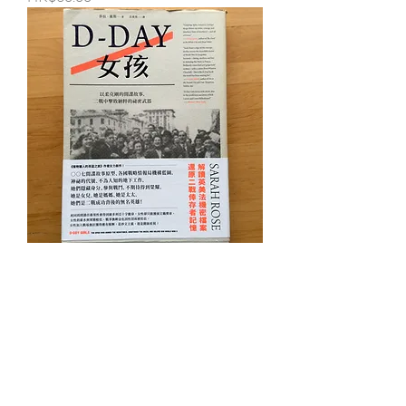
D-Day女孩 （莎拉・羅斯（Sarah
Rose））
價格
HK$35.00