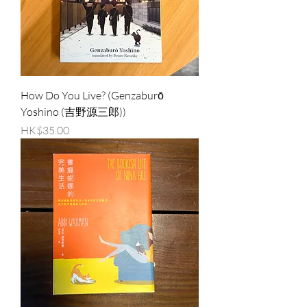
How Do You Live? (Genzaburō
Yoshino (吉野源三郎))
價格
HK$35.00