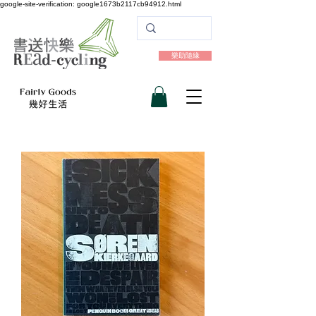
google-site-verification: google1673b2117cb94912.html
樂助隨緣