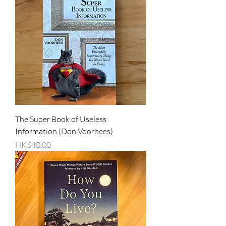
The Super Book of Useless
Information (Don Voorhees)
價格
HK$40.00