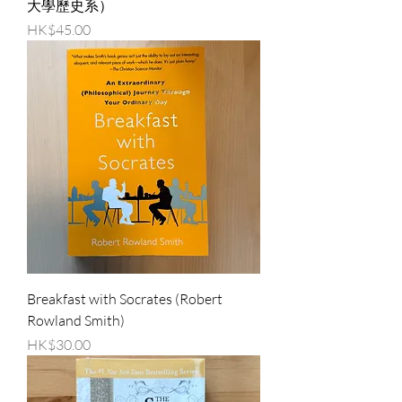
大學歷史系）
價格
HK$45.00
Breakfast with Socrates (Robert
Rowland Smith)
價格
HK$30.00