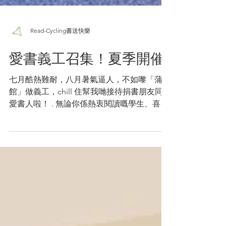
Read-Cycling書送快樂
愛書義工召集！夏季開催
七月酷熱難耐，八月暑氣逼人，不如嚟「蒲書
館」做義工，chill 住幫我哋接待捐書朋友同
愛書人啦！ . 無論你係熱衷閱讀嘅學生、喜歡
安靜空間嘅自由工作者、繁忙嘅上班族定係悠
閒嘅退休人士，只要奉獻半日時間到「蒲書
館」幫忙書本分類等後勤支援，就足以令每位
訪客感受到書本嘅魅力喇！...