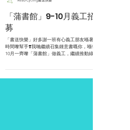
Read-Cycling書送快樂
「蒲書館」9-10月義工招
募
「書送快樂」好多謝一班有心義工朋友喺暑假
時間嚟幫手❣️我哋繼續召集鍾意書嘅你，喺9-
10月一齊嚟「蒲書館」做義工，繼續推動綠色
閱讀啦！ 點擊連結立即報名！
https://forms.gle/urvXdCMazNBLvixbA . 如
果你......