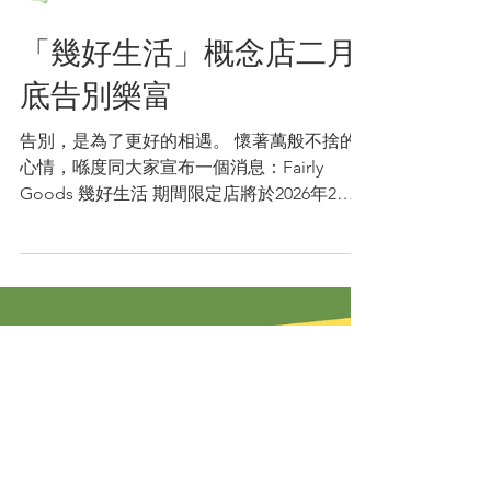
Read-Cycling書送快樂
「幾好生活」概念店二月
底告別樂富
告別，是為了更好的相遇。 懷著萬般不捨的
心情，喺度同大家宣布一個消息：Fairly
Goods 幾好生活 期間限定店將於2026年2月
28日畫下句點。 . 非常感謝各位街坊和愛書人
在這19個月對我哋嘅支持與愛護。每一次到
訪、每一個微笑、每一段閒聊，都為「幾好生
活」寫下充滿溫度嘅註腳。 . 我哋會帶住呢份
美好回憶繼續前行，努力促進二手書籍流轉，
讓有需要社群受惠。喺告別之前，期待同大家
喺舖頭再次相見。 . ◆再見樂富感謝祭◆ 📚給