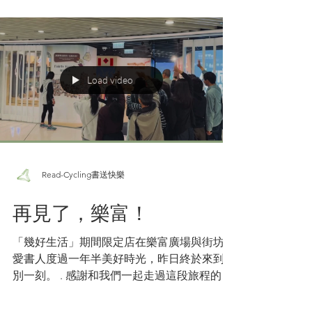
PPO Library, suddenly realized that piles of
books had begun "adversely possessing"
every corner of her home—from the
bedroom to the living and dining rooms,
and even the kitchen wasn't spared!
Although her equally book-loving daughter
didn't say much, this out-of-control situation
Load video
sparked an idea in Cynthia to find a good
home for these idle second-
Read-Cycling書送快樂
再見了，樂富！
「幾好生活」期間限定店在樂富廣場與街坊和
愛書人度過一年半美好時光，昨日終於來到訣
別一刻。 . 感謝和我們一起走過這段旅程的每