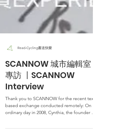
Read-Cycling書送快樂
SCANNOW 城市編輯室
專訪 〡SCANNOW
Interview
Thank you to SCANNOW for the recent text-
based exchange conducted remotely: On an
ordinary day in 2008, Cynthia, the founder of