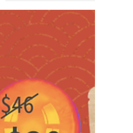
一位，帶着在這兒甜美與溫暖的回憶，期待有
機會在另一個時空有另一場快樂的綠色實驗。
. 𧫴此再三感謝 #領展可持續未來館 贊助及全
力支持。 . #書送快樂 團隊會在我們恆常營運
的社區空間「蒲書館」與大家再續書緣。 . 請
在社交平台追蹤和分享我們的動向和活動，你
的支持是對專注推動看書及綠色生活的民間團
體最大的後盾！ . ————————— #蒲書
館 社區書店 ‧ 活動空間 ‧ 社區轉贈計劃基地 ◇
九龍新蒲崗雙喜街17號富德工業大廈19樓A室
| 週四至日1-6pm . ———————— 關於
「書送快樂」 書送快樂 (IR No 91/10408) 是政
府註冊慈善團體，成立於2009年，16年來，我
們把逾20萬本很新的舊書回流社區，為有需要
學校及社群節省超過HK$2,000萬 購書支出，
主辦各類型文化活動逾350項，期能令看書與
環保能成為生活一部分。「蒲書館」及「幾好
生活」為本會營運的社區空間，後者已於2026
年2月28日完