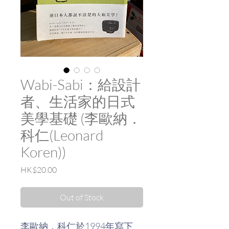
Wabi-Sabi：給設計
者、生活家的日式
美學基礎 (李歐納．
科仁(Leonard
Koren))
Price
HK$20.00
Out of Stock
李歐納．科仁於1994年寫下