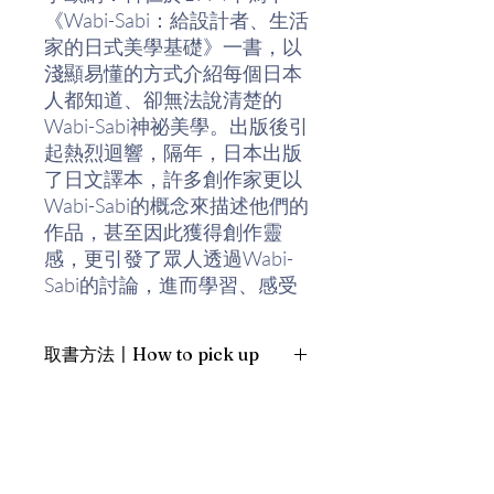
《Wabi-Sabi：給設計者、生活
家的日式美學基礎》一書，以
淺顯易懂的方式介紹每個日本
人都知道、卻無法說清楚的
Wabi-Sabi神祕美學。出版後引
起熱烈迴響，隔年，日本出版
了日文譯本，許多創作家更以
Wabi-Sabi的概念來描述他們的
作品，甚至因此獲得創作靈
感，更引發了眾人透過Wabi-
Sabi的討論，進而學習、感受
日式美學的奧義。
取書方法〡How to pick up
提到Wabi-Sabi一詞，一般人總
會連想到萬物侘寂頹敗之美，
1. 預約親臨「蒲書館」〡At PPO
而其重要的代表人物則是日本
Library
茶道大師千利休。 千利休曾說
新蒲崗雙喜街17號富德工業大廈
過一句名言： 在茶道的一切儀
19A室〡19A, Success Industrial
Building, 17 Sheung Hei Street, San