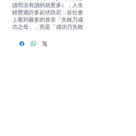
讀而沒有讀的就更多），人生
經歷過許多起伏跌宕，在社會
上看到最多的並非「失敗乃成
功之母」，而是「成功乃失敗
之母」。許多人從高處落下，
不是不夠聰明，而是沒有自知
之明。
我慢慢發現一些生活的小故
事，一些漫不經心的話語，實
際上蘊含着生活的大智慧。講
出來似乎卑之無甚高論，但若
成為時刻警惕自己的座右銘，
則對一個人的一生可以有很大
影響，甚至帶來關鍵性的轉
變。十多年來，我將收集到的
小故事，加上自己的解釋和領
Donate
悟，寫成好幾本關於人生的
書。這些書在銷售一時之後，