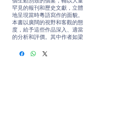
個生動別致的個案，輔以大量
罕見的報刊和歷史文獻，立體
地呈現當時粵語寫作的面貌。
本書以廣闊的視野和客觀的態
度，給予這些作品深入、適當
的分析和評價。其中作者如梁
啟超、黃世仲，雖為人熟悉，
但他們對粵語寫作的貢獻卻鮮
為人知；而鄭貫公、廖恩燾、
陳子褒等，雖然在粵語寫作或
母語教育方面有極重要的地
位，卻很少引起研究者的注
意，所以本書正好彌補了這個
學術遺憾。
追溯晚清時期香港的方言文學
生產和寫作活動，可以讓我們
更了解香港文學的前世今生。
由此可見，香港粵語創作，以
Donate