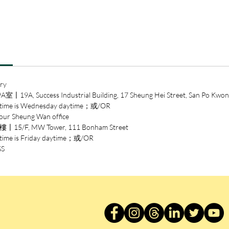
立，且
性，甚
社會最
政治提
◆
為何
作品？
ry
清張的
ccess Industrial Building, 17 Sheung Hei Street, San Po Kwon
機，鋪
 is Wednesday daytime；或/OR
會正義
heung Wan office
推理能
/F, MW Tower, 111 Bonham Street
言，更
is Friday daytime；或/OR
下，跟
SS
看見我
也是清
在。
松本清張
寒，十