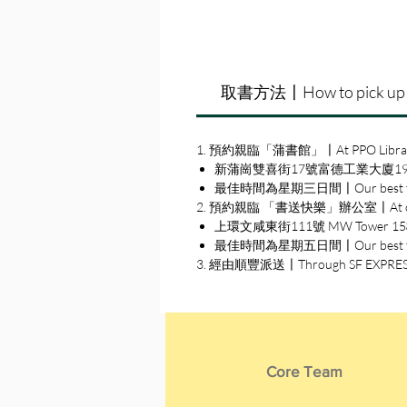
取書方法〡How to pick up
1. 預約親臨「蒲書館」〡At PPO Libra
新蒲崗雙喜街17號富德工業大廈19A室〡19A, Su
最佳時間為星期三日間〡Our best time
2. 預約親臨 「書送快樂」辦公室〡At our S
上環文咸東街111號 MW Tower 15樓〡15
最佳時間為星期五日間〡Our best time 
3. 經由順豐派送〡Through SF EXPRE
Core Team