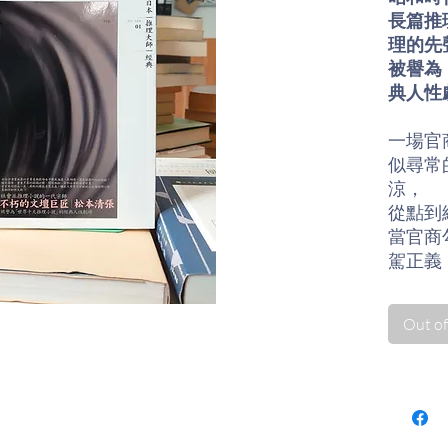
長篇推
理的先
被譽為
典人性
一場官
似尋常
涼，
從點到
當官商
駕正義
場證明
Out of
◆
引
派」在
地位
清
徹底改
小說不