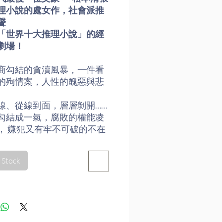
理小說的處女作，社會派推
聲
「世界十大推理小說」的經
劇場！
商勾結的貪瀆風暴，一件看
的殉情案，人性的醜惡與悲
線、從線到面，層層剝開……
勾結成一氣，腐敗的權能凌
， 嫌犯又有牢不可破的不在
， 如何還原真相？
 Stock
發「清張革命」，確立「社會
日本推理小說界數十年正統
張真正的偉大之處，在於他
造了日本推理小說，讓推理
僅可跟嚴肅的純文學鼎足而