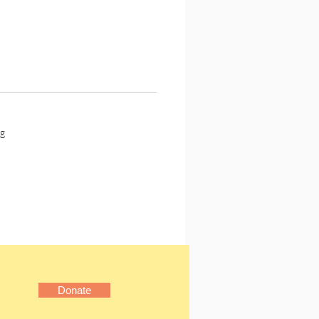
無須犧牲自身原有的文體特
至能比純文學更尖銳地挖掘
底層的問題，向國家與國際
出犀利的質問。
今日我們仍需要閱讀清張的
推理是為了探究犯罪的動
g
陳犯罪動機又是為了彰顯社
。一個沒有推理習慣，缺乏
力的社會，必然招來許多謊
多黑霧。我們從清張的筆
著他一起看見世人的形貌，
們自己。這是清張的胸懷，
張作品歷久常新的原因所
Donate
 (1909-1992)。因家境清
四歲即自謀生計。經歷過印