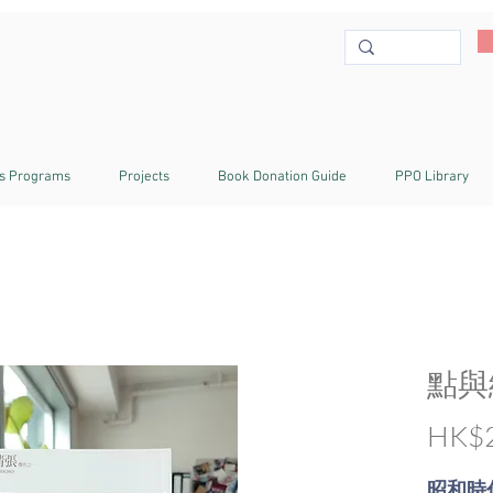
s Programs
Projects
Book Donation Guide
PPO Library
點與
HK$2
昭和時