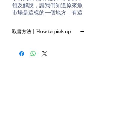
領及解說，讓我們知道原來魚
市場是這樣的一個地方，有這
麼一群人在這裏工作。
取書方法〡How to pick up
這本圖畫書中簡樸的人物造
型，寫實的工作場景，也讓我
1. 預約親臨「蒲書館」〡At PPO
們的彷彿身臨其中，一起和小
Library
清逛著中盤商的魚市場，傳遞
新蒲崗雙喜街17號富德工業大廈
著一股濃濃的生活味。書的最
19A室〡19A, Success Industrial
Building, 17 Sheung Hei Street, San
後不忘記將工作現場再度拉回
Po Kwong
家中，呈現美味豐盛的一桌
最佳時間為星期四至六 1-6pm〡
菜，正是將孩子的新體驗與生
Our best time is Thur to Sat, 1-
活經驗相互呼應的最佳示範。
6pm；或/OR
2. 預約親臨 「書送快樂」辦公室〡At
作者簡介
our Sheung Wan office
安江理惠
上環文咸東街111號 MW Tower 15
樓〡15/F, MW Tower, 111 Bonham
兵庫縣出生，成長於橫濱。因
Strand, Sheung Wan
為生產，參與了共同保育的工
Donate
最佳時間為星期一至五 11am-5pm