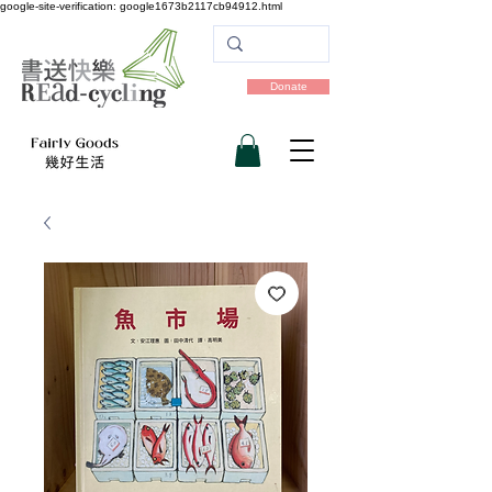
google-site-verification: google1673b2117cb94912.html
Donate