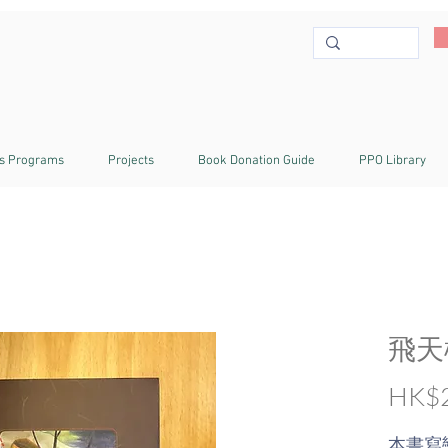
s Programs
Projects
Book Donation Guide
PPO Library
飛天
HK$2
本書寫