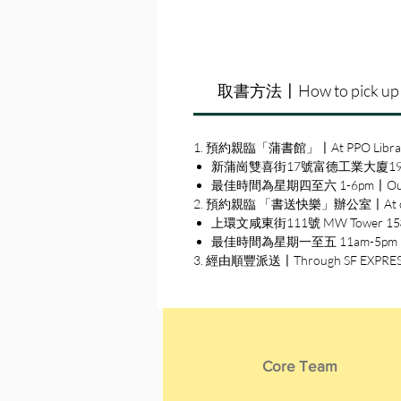
取書方法〡How to pick up
1. 預約親臨「蒲書館」〡At PPO Libra
新蒲崗雙喜街17號富德工業大廈19A室〡19A, Su
最佳時間為星期四至六 1-6pm〡Our best 
2. 預約親臨 「書送快樂」辦公室〡At our S
上環文咸東街111號 MW Tower 15樓〡15
最佳時間為星期一至五 11am-5pm〡Our b
3. 經由順豐派送〡Through SF EXPRE
Core Team