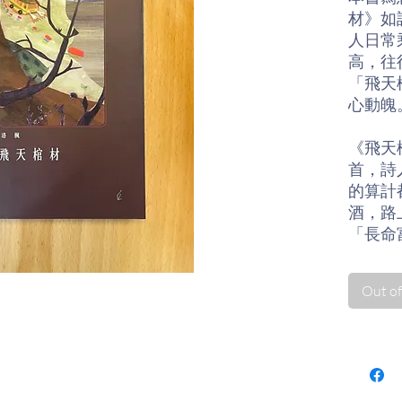
材》如
人日常
高，往
「飛天
心動魄
《飛天
首，詩
的算計
酒，路
「長命
係的維
上，便
Out of
錯誤的
上。
在公路
險，愛