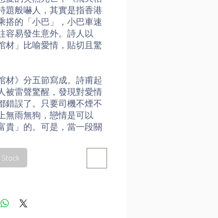
詩題般嚇人，其實是指香港
乘搭的「小巴」，小巴車速
往容易發生意外。詩人以
棺材」比喻愛情，貼切且驚
。
棺材》分五節寫成。詩甫起
人被雷聲驚醒，發現對愛情
都錯誤了。只要司機不煙不
上無雨無狗，戀情是可以
富貴」的。可是，當一段關
繫是建基於許多「如果」
會出現許多不確定性，變成
 Stock
算計，令愛情隨時死在半途
上的「亡命小巴」有多凶
情的路途便有多驚險。愛情