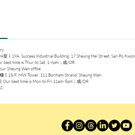
凶險，
殫心竭
熱情易
算，始
們可以
站，不
車，亦
ry
ccess Industrial Building, 17 Sheung Hei Street, San Po Kwon
作者簡
time is Thur to Sat, 1-6pm；或/OR
洛楓，
heung Wan office
化評論
/F, MW Tower, 111 Bonham Strand, Sheung Wan
《錯失
est time is Mon to Fri 11am-5pm；或/OR
論《世
SS
化》等
第九屆
雙年獎
意新穎
貓、迷
戀愛情