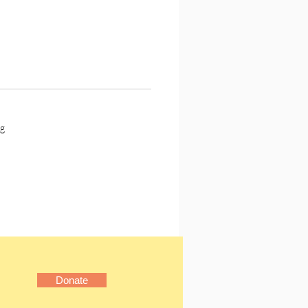
不妨冒險。詩人叫我們不必
慮的算計愛情，煙花易散，
冷，最後那些迭宕起伏的計
於零，亦歸如零。當然，我
自由選搭車輛，想要平穩到
如改乘其他交通工具；上錯
可隨時喊聲「街口有落」。
g
介
原名陳少紅，香港詩人、文
人。著有詩集《距離》、
》、小說《末代童話》、評
紀末城市：香港的流行文
。其中詩集《飛天棺材》獲
香港中文文學雙年獎新詩組
。寫作的取材源自生活，立
，文字游走於城市、人、
Donate
戀的偶像，並以詩作為盛載
懷的容器。