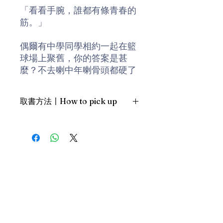
「看看手腕，誰都有條青春的
筋。」
偶爾有中學同學相約一起在籃
球場上聚舊，你的答案是甚
麼？不去喇中年喇骨頭都硬了
你以為我們還是初中生嗎......云
云。就這樣一年復一年，骨頭
取書方法〡How to pick up
還沒硬化，可都等得差不多要
碎掉。
1. 預約親臨「蒲書館」〡At PPO
Library
還有愛情。人們年紀稍微大一
新蒲崗雙喜街17號富德工業大廈
點，就會開始趕著看破一切。
19A室〡19A, Success Industrial
Building, 17 Sheung Hei Street, San
或者被別人騙得太多次，或者
Po Kwong
被自己騙得更多次，我們往往
最佳時間為星期三日間〡Our best
開始不相信愛情，認為愛情只
time is Wednesday daytime；或/OR
屬於心智不成熟的小孩，還未
2. 預約親臨 「書送快樂」辦公室〡At
失戀，便習慣自絕於戀愛。
our Sheung Wan office