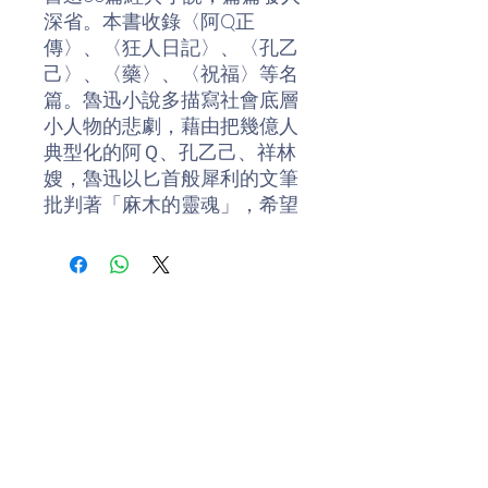
深省。本書收錄〈阿Q正
傳〉、〈狂人日記〉、〈孔乙
己〉、〈藥〉、〈祝福〉等名
篇。魯迅小說多描寫社會底層
小人物的悲劇，藉由把幾億人
典型化的阿Ｑ、孔乙己、祥林
嫂，魯迅以匕首般犀利的文筆
批判著「麻木的靈魂」，希望
藉此警醒世人。
讀魯迅的小說，開始會感到陰
冷。譬如祥林嫂，那麼一個健
康而勤快的農婦，怎麼會在習
俗的偏見與眾人的冷酷之中淪
為乞丐，最後死得不明不白。
在〈藥〉裏，一個愛國志士為
國犧牲的鮮血，卻被患肺癆病
的人醮到饅頭上拿來當祕方