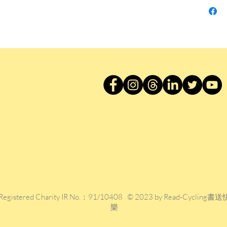
吳太極
麼樣的
《離婚
和抒發
書中人
會下，
及是否
其是官
刺之能
的科員
的老北
及家庭
的是婚
作者簡
老舍（1
Registered Charity IR No.：91/10408 © 2023 by Read-Cycling書送
樂
春，字
代華文