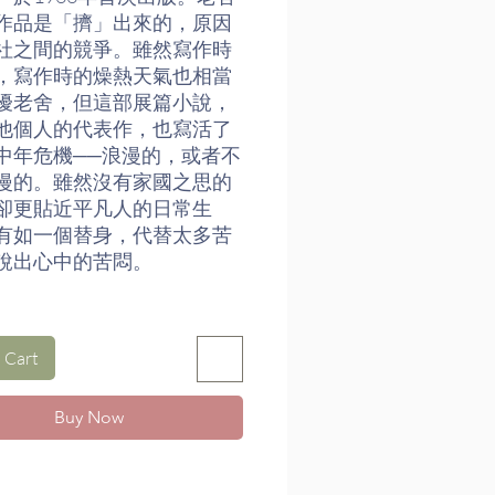
作品是「擠」出來的，原因
社之間的競爭。雖然寫作時
，寫作時的燥熱天氣也相當
擾老舍，但這部展篇小說，
他個人的代表作，也寫活了
中年危機──浪漫的，或者不
漫的。雖然沒有家國之思的
卻更貼近平凡人的日常生
有如一個替身，代替太多苦
說出心中的苦悶。
刻板的妻子碰上埋頭苦幹的
派頭十足、以給人做媒為神
 Cart
的張大哥碰上把媽媽當奴
爸爸為財主的敗家兒子；還
Buy Now
下為權貴物色小老婆，以此
富和官運的小趙；靠走後門
娶了妻子仍盤算著要納妾的