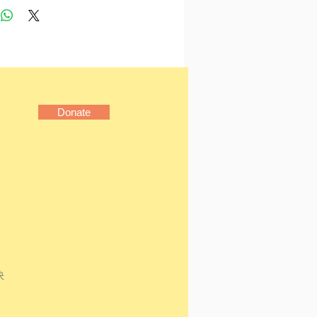
……這些人將會交織出一個什
故事？
》是老舍反思北京市民文化
人生悲感的重要作品。藉由
物生動地呈現在新舊轉型社
面臨世俗眼光的矛盾掙扎以
Donate
為現實妥協的猶豫不決，尤
場上的人情文化更是極盡諷
事。主角老李是北平財政所
，同事張大哥則是土生土長
平，故事即是以他們的人生
價值觀而展開。書中雖然說
姻，看的卻是人性！
介
899-1966），原名舒慶
快
舍予，滿族正紅旗人。為現
作家群中的大師級作家。幼