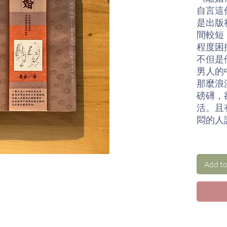
自言這
是出版
間較短
程度困
不但是
男人的
那麼浪
磅礡，
活。且
悶的人
當守舊
老李；
Add to
聖使命
隸，視
有以私
換取財
入職，