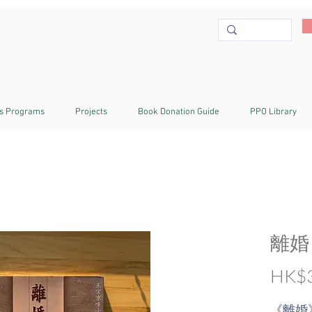
s Programs
Projects
Book Donation Guide
PPO Library
離婚
HK$3
《離婚