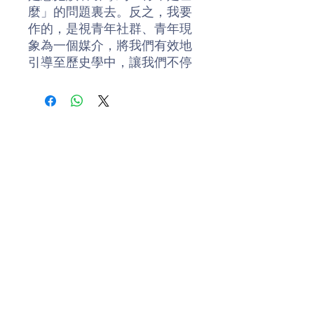
麼」的問題裏去。反之，我要
作的，是視青年社群、青年現
象為一個媒介，將我們有效地
引導至歷史學中，讓我們不停
地問：「青年議題的討論究竟
引出了甚麼？」、「我們究竟
在討論著甚麼？」、「𡃁究竟
意味著甚麼？」。
作者簡介
邵家臻 (1969-)，曾任香港浸會
大學社工系講師，青年研究實
踐中心副主任。知性自戀，情
感自虐，性格自閑。一直過著
「腦子太忙，精力太閒」的生
活，出書24本，從事香港青年
及文化研究。
Donate