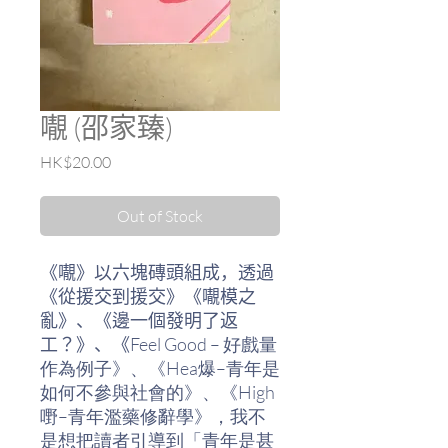
𡃁 (邵家臻)
Price
HK$20.00
Out of Stock
《𡃁》以六塊磚頭組成，透過
《從援交到援交》《𡃁模之
亂》、《邊一個發明了返
工？》、《Feel Good – 好戲量
作為例子》、《Hea爆–青年是
如何不參與社會的》、《High
嘢–青年濫藥修辭學》，我不
是想把讀者引導到「青年是甚