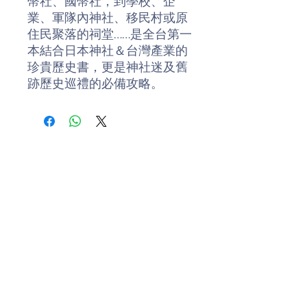
幣社、國幣社，到學校、企
業、軍隊內神社、移民村或原
住民聚落的祠堂……是全台第一
本結合日本神社＆台灣產業的
珍貴歷史書，更是神社迷及舊
跡歷史巡禮的必備攻略。
金子展也派駐台灣工作後，從
2002年開始愛上台灣神社調
查，耗時15年，從南到北查找
超過400所神社，除了親自走
訪考證梳理出230所神社（其
中203所為台灣總督府認
定），更蒐羅各時期的歷史文
獻、學術論文、報社新聞、風
景明信片、老照片等，一步一
步建構並還原當時官營事業中
的林業、半官營事業的水力發
電、公賣事業的樟腦、酒廠、
Donate