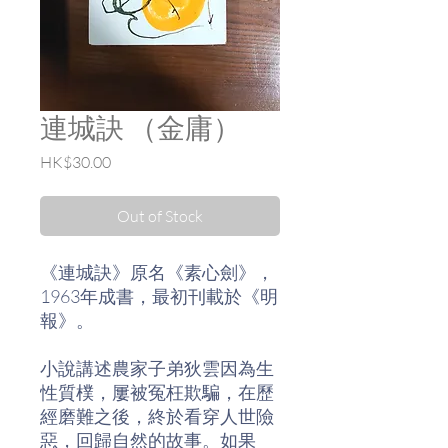
連城訣 （金庸）
Price
HK$30.00
Out of Stock
《連城訣》原名《素心劍》，
1963年成書，最初刊載於《明
報》。
小說講述農家子弟狄雲因為生
性質樸，屢被冤枉欺騙，在歷
經磨難之後，終於看穿人世險
惡，回歸自然的故事。如果