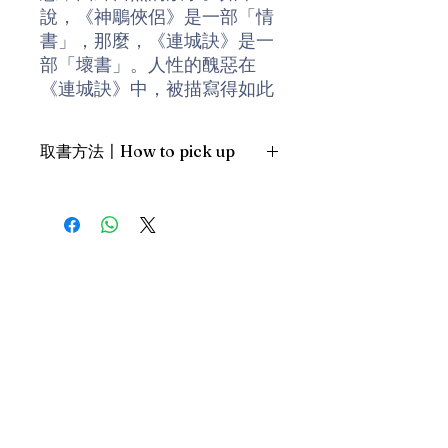
說，《神鵰俠侶》是一部「情
書」，那麼，《連城訣》是一
部「壞書」。人性的醜惡在
《連城訣》中，被描寫得如此
徹底，令人不寒而慄。整部
《連城訣》，充滿了各種各樣
取書方法〡How to pick up
的惡行，只是為了一大批寶
藏。結果，人人都為寶藏而發
1. 預約親臨「蒲書館」〡At PPO
狂。
Library
新蒲崗雙喜街17號富德工業大廈
作者簡介
19A室〡19A, Success Industrial
Building, 17 Sheung Hei Street, San
金庸（1924-2018），本名查
Po Kwong
良鏞，浙江海寧人。曾任報社
最佳時間為星期四至六 1-6pm〡
記者、編譯、編輯，電影公司
Our best time is Thur to Sat, 1-
編劇、導演等；1959年在香港
6pm；或/OR
創辦明報機構，出版報紙、雜
2. 預約親臨 「書送快樂」辦公室〡At
誌及書籍，1993年退休。先後
our Sheung Wan office
撰寫武俠小說十五部，廣受當
上環文咸東街111號 MW Tower 15
樓〡15/F, MW Tower, 111 Bonham
代讀者歡迎，至今已蔚為全球