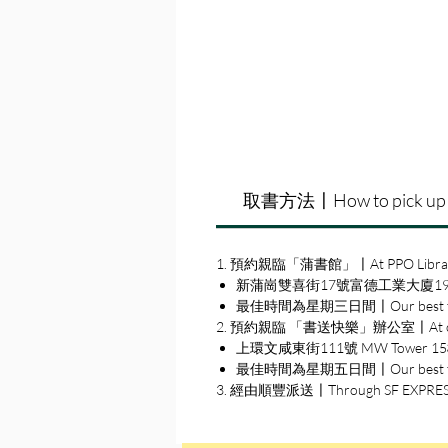
取書方法〡How to pick up
1. 預約親臨「蒲書館」〡At PPO Libra
新蒲崗雙喜街17號富德工業大廈19A室〡19A, Su
最佳時間為星期三日間〡Our best time
2. 預約親臨 「書送快樂」辦公室〡At our S
上環文咸東街111號 MW Tower 15樓〡15
最佳時間為星期五日間〡Our best time 
3. 經由順豐派送〡Through SF EXPRE