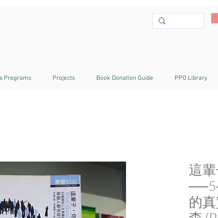
s Programs
Projects
Book Donation Guide
PPO Library
這輩
──
的真
森 (P