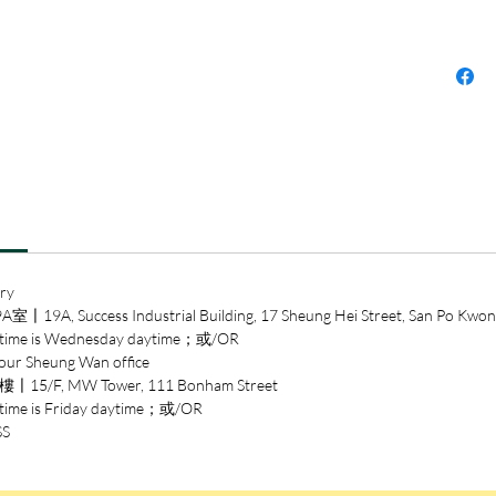
關上一
路。
本書以
這些不
每位主
但都勇
生的方
本書作
大學經
ry
進金融
ccess Industrial Building, 17 Sheung Hei Street, San Po Kwon
經常受
 is Wednesday daytime；或/OR
日報、Fa
heung Wan office
要財經
/F, MW Tower, 111 Bonham Street
你想做
is Friday daytime；或/OR
作品。
SS