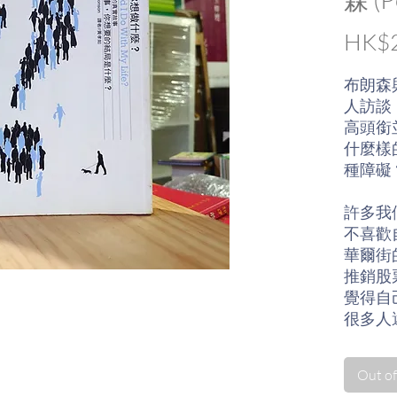
HK$2
布朗森
人訪談
高頭銜
什麼樣
種障礙
許多我
不喜歡
華爾街
推銷股
覺得自
很多人
意轉換
感，也
Out of
給鎖死