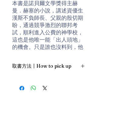
本書是諾貝爾文學獎得主赫
曼．赫塞的小說，講述資優生
漢斯不負師長、父親的殷切期
盼，通過競爭激烈的聯邦考
試，順利進入公費的神學校，
這也是他唯一能「出人頭地」
的機會。只是誰也沒料到，他
卻因此踏上生命的倒數……暑假
期間，漢斯以為終於可以悠閒
取書方法〡How to pick up
地去釣魚、游泳，但牧師、校
長、老師熱心地幫他安排了滿
1. 預約親臨「蒲書館」〡At PPO
滿的「先修」課程，漢斯的身
Library
體漸漸虛弱，兼且頭疼復發。
新蒲崗雙喜街17號富德工業大廈
19A室〡19A, Success Industrial
Building, 17 Sheung Hei Street, San
在神學校的唯一幸福，是羞怯
Po Kwong
認真的漢斯遇上活潑叛逆的海
最佳時間為星期四至六 1-6pm〡
爾訥，並且結為摯友。對漢斯
Our best time is Thur to Sat, 1-
來說，這份友情是一份寶藏，
6pm；或/OR
讓一切曾經錯過的事物，都得
2. 預約親臨 「書送快樂」辦公室〡At