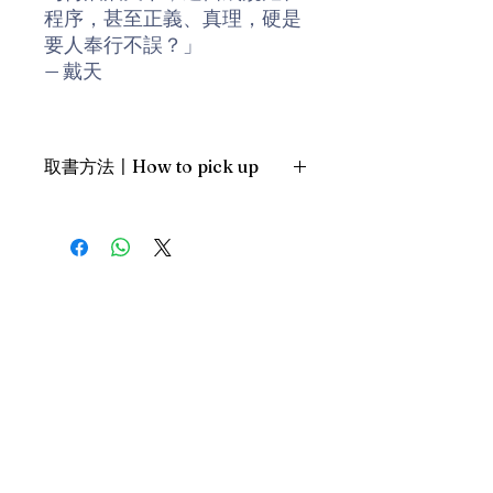
程序，甚至正義、真理，硬是
要人奉行不誤？」
— 戴天
《蝠女闖關》乃淮遠散文結
集，由素葉出版社出版。
取書方法〡How to pick up
淮遠，原名名關懷遠。50年代
1. 預約親臨「蒲書館」〡At PPO
生於香港，樹仁學院新聞系畢
Library
業。先後任職記者、編輯、新
新蒲崗雙喜街17號富德工業大廈
聞系兼職講師。中學時曾是香
19A室〡19A, Success Industrial
Building, 17 Sheung Hei Street, San
港新詩研究團體「詩作坊」最
Po Kwong
年輕成員。先寫詩，後寫散
最佳時間為星期三日間〡Our best
文，近年恢復寫詩。著有詩集
time is Wednesday daytime；或/OR
《跳虱》（非賣品，1988）、
2. 預約親臨 「書送快樂」辦公室〡At
《跳虱》（復刻版，2015），
our Sheung Wan office
以及散文集《鸚鵡韆鞦》、
上環文咸東街111號 MW Tower 15
《懶鬼出門》、《賭城買
樓〡15/F, MW Tower, 111 Bonham
Street
糖》、《水鎗扒手》、《蝠女