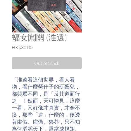
蝠女闖關 (淮遠)
Price
HK$30.00
Out of Stock
「淮遠看這個世界，看人看
物，看什麼勞什子的玩藝兒，
都與眾不同，是「反其道而行
之」！然而，天可憐見，這麼
一看，又好像才真實，才金不
換，那些「道」什麼的，便透
著虛假、虛偽、魯莽，只不知
為何滔滔天下，還當成規矩、