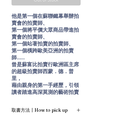
他是第一個在蘇聯鐵幕舉辦拍
賣會的拍賣師、
第一個將平價大眾商品帶進拍
賣會的拍賣師、
第一個站著拍賣的拍賣師、
第一個橫跨歐美亞洲的拍賣
師……
曾是蘇富比拍賣行歐洲區主席
的超級拍賣師西蒙．德．普
里，
藉由親身的第一手經歷，引領
讀者踏進高深莫測的藝術拍賣
世界，
同時收錄包括狄卡比奧等20餘
取書方法〡How to pick up
張名人珍貴相片。
1. 預約親臨「蒲書館」〡At PPO
這是一部充滿懸疑、奢華、異
Library