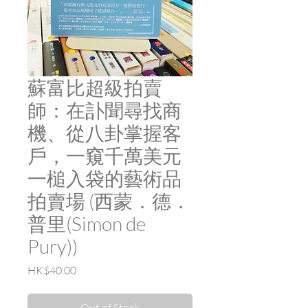
蘇富比超級拍賣
師：在訃聞尋找商
機、從八卦掌握客
戶，一窺千萬美元
一槌入袋的藝術品
拍賣場 (西蒙．德．
普里(Simon de
Pury))
Price
HK$40.00
Out of Stock