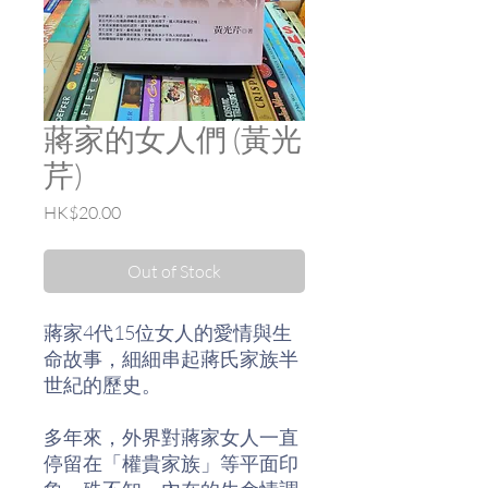
蔣家的女人們 (黃光
芹)
Price
HK$20.00
Out of Stock
蔣家4代15位女人的愛情與生
命故事，細細串起蔣氏家族半
世紀的歷史。
多年來，外界對蔣家女人一直
停留在「權貴家族」等平面印