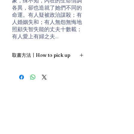
象，殊不知，內在的生命情調
各異，卻也造就了她們不同的
命運。有人疑被政治謀殺；有
人婚姻失和；有人無怨無悔地
照顧失智失能的丈夫十數載；
有人愛上有婦之夫...
金錢、權力、婚外情、謀殺、
取書方法〡How to pick up
死亡、新生。風光的外表下，
蔣家的女人一度是權勢下無奈
1. 預約親臨「蒲書館」〡At PPO
的犧牲品。即便如此，她們都
Library
有一個共通點：美麗、堅毅、
新蒲崗雙喜街17號富德工業大廈
聰慧，一肩挑起命運中的磨難
19A室〡19A, Success Industrial
Building, 17 Sheung Hei Street, San
與煎熬，不但活出自己的價值
Po Kwong
與光采。
最佳時間為星期三日間〡Our best
time is Wednesday daytime；或/OR
本書作者黃光芹是知名記者與
2. 預約親臨 「書送快樂」辦公室〡At
媒體人，多年來潛心收集蔣氏
our Sheung Wan office
家族故事的吉光片羽，並利用
上環文咸東街111號 MW Tower 15