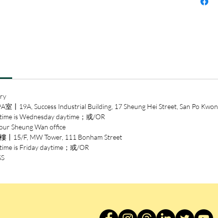
像蜜蜂
惡』─
認定，
會甦醒
噬自我
《蒼蠅
寓示魅
ry
新詮釋
ccess Industrial Building, 17 Sheung Hei Street, San Po Kwon
追隨，
 is Wednesday daytime；或/OR
怖小說
heung Wan office
漫畫、
/F, MW Tower, 111 Bonham Street
說』（su
is Friday daytime；或/OR
— 既晴
SS
威廉．高汀
1911
主，被
以降、