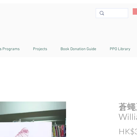
s Programs
Projects
Book Donation Guide
PPO Library
蒼蠅
Will
HK$3