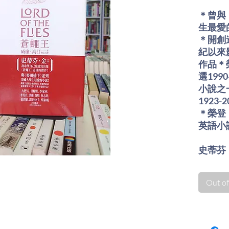
＊曾與
生最愛
＊開創
紀以來
作品＊
選199
小說之
1923
＊榮登
英語小
史蒂芬
廉．高
作。
Out of
「《蒼
類的野
而有任