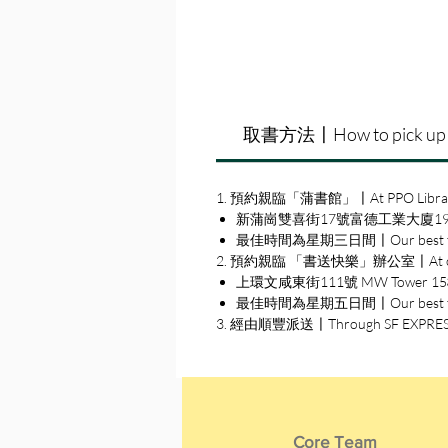
取書方法〡How to pick up
1. 預約親臨「蒲書館」〡At PPO Libra
新蒲崗雙喜街17號富德工業大廈19A室〡19A, Su
最佳時間為星期三日間〡Our best time
2. 預約親臨 「書送快樂」辦公室〡At our S
上環文咸東街111號 MW Tower 15樓〡15
最佳時間為星期五日間〡Our best time 
3. 經由順豐派送〡Through SF EXPRE
Core Team