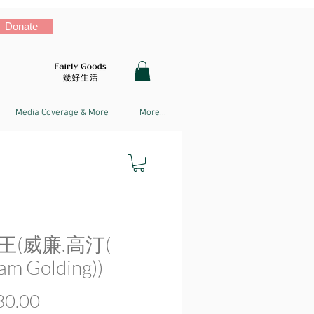
Donate
Media Coverage & More
More...
王(威廉.高汀(
iam Golding))
Price
0.00