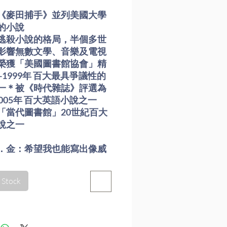
《麥田捕手》並列美國大學
的小說
逃殺小說的格局，半個多世
影響無數文學、音樂及電視
榮獲「美國圖書館協會」精
0-1999年 百大最具爭議性的
一＊被《時代雜誌》評選為
-2005年 百大英語小說之一
「當代圖書館」20世紀百大
說之一
．金：希望我也能寫出像威
汀的《蒼蠅王》這樣的傑
 Stock
蠅王》所描寫的主題，是人
蠻與鬥爭天性，絕不因年幼
何差異。『所謂的人類，就