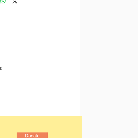
生產蜂蜜一樣，會生產邪
─對於人性，高汀極度悲觀地
一旦外在約束消失，邪惡就
，不但將大肆破壞，甚至吞
。
王》擁有多層次、多面向的
力，充滿各種重新解讀、重
的可能性，引來無數創作者
g
在當代大眾文化，特別是恐
、冒險小說、青少年小說、
影視的領域裡，是『生存小
rvival novel）的濫觴。」
 作家
（William Golding,
-1993），諾貝爾文學獎得
《時代雜誌》評選為1945年
Donate
最偉大的50名英國作家之