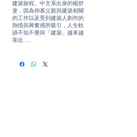
建築旅程。中文系出身的楊舒
斐，因為仰慕父親與建築相關
的工作以及受到建築人創作的
熱情與興奮感所吸引，人生軌
跡不知不覺與「建築」越來越
靠近……
作者不僅從建築物本身的形
體、材料、結構、景觀環境設
計等，細膩捕捉建築師的設計
靈感；更從文學、歷史及使用
者的角度出發，推敲建築物與
人的互動所形成的「場所精
神」，以及潛藏在空間利用背
後的文化價值觀。同時，從德
國、日本、西班牙三國的各類
博物館、美術館的參訪經驗
中，看出一個國家對文化教育
的重視程度、文化產業的發達