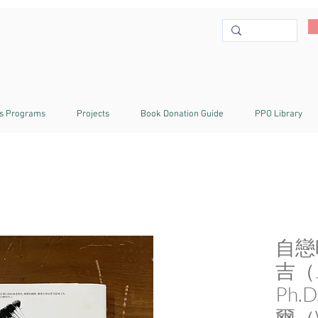
s Programs
Projects
Book Donation Guide
PPO Library
自戀
吉（Je
Ph
爾（W