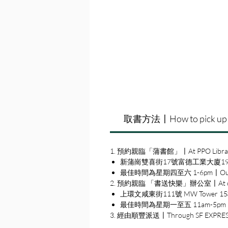
取書方法〡How to pick up
1. 預約親臨「蒲書館」〡At PPO Libra
新蒲崗雙喜街17號富德工業大廈19A室〡19A, Su
最佳時間為星期四至六 1-6pm〡Our best 
2. 預約親臨 「書送快樂」辦公室〡At our S
上環文咸東街111號 MW Tower 15樓〡15
最佳時間為星期一至五 11am-5pm〡Our b
3. 經由順豐派送〡Through SF EXPRE