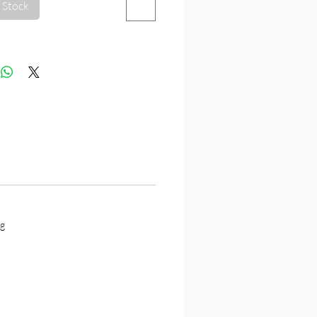
 Stock
，大則危害社會經濟。自戀
病，由某些因素引發，並透
管道傳染，而全球文化為何
會出現如此演變？又是什麼
化了這種現象？
時代》以輕鬆但詳實的筆
以媒體報導及趣聞逸事，觀
現象在現今大眾文化中嚴重
趨勢，以及對各領域造成的
書中從美式文化的實例，切
教養、學校教育、媒體網
質消費、宗教信仰、人際關
g
面，列舉出各樣例證及數
默地就自戀現象的成因、迷
及對「表現自己、唯我獨
種目前蔚為風潮的成功必備
進行引人深思的分析，同時
效的對治之道，是一部讓人