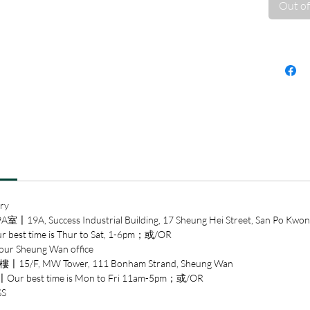
Out of
庭教育
就像疾
過特定
近年來
原因催
《自戀
調，佐
察自戀
的擴散
問題。
入家庭
ry
路、物
ccess Industrial Building, 17 Sheung Hei Street, San Po Kwon
係等層
time is Thur to Sat, 1-6pm；或/OR
據，幽
heung Wan office
思，以
/F, MW Tower, 111 Bonham Strand, Sheung Wan
尊」這
est time is Mon to Fri 11am-5pm；或/OR
觀念，
SS
提出有