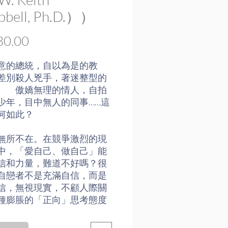
bell, Ph.D.））
Price
0.00
意的總統，自以為是的教
差別殺人兇手，著迷整型的
 傲嬌無理的情人，自拍
少年，目中無人的同事……這
何如此？
無所不在。在競爭激烈的現
中，「愛自己、做自己」能
信和力量，難道不好嗎？很
自戀者不是充滿自信，而是
信，無視現實，不顧人際關
種膨脹的「正向」思考態度
我欣賞、追求物質財富、外
人崇拜和名聲，小則影響家