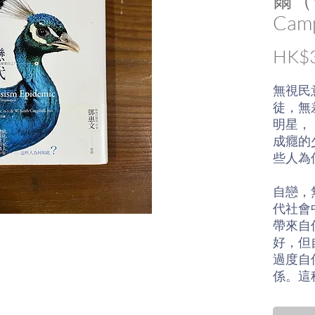
Camp
HK$3
無視民
徒，無
明星，
成癮的
些人為
自戀，
代社會
帶來自
好，但
過度自
係。這
強調自
貌、名