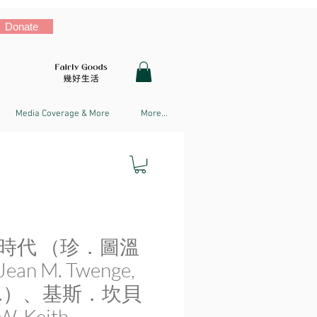
Donate
Media Coverage & More
More...
時代 （珍．圖溫
an M. Twenge,
.D.）、基斯．坎貝
. Keith