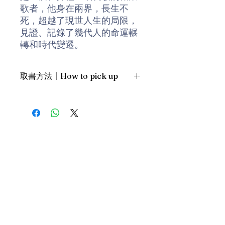
歌者，他身在兩界，長生不
死，超越了現世人生的局限，
見證、記錄了幾代人的命運輾
轉和時代變遷。
賈平凹如實書寫近代中國的動
取書方法〡How to pick up
亂、鬥爭、暴力與顛沛流離。
透過唱師之口，捕捉細緻的農
1. 預約親臨「蒲書館」〡At PPO
村紋理，以小人物或殘忍、或
Library
溫暖的故事，反映大中國的時
新蒲崗雙喜街17號富德工業大廈
代劇變。《老生》自二十世紀
19A室〡19A, Success Industrial
Building, 17 Sheung Hei Street, San
初寫至今日，藉由《山海經》
Po Kwong
推演歷史，將自然之原始純
最佳時間為星期四至六 1-6pm〡
粹，對比當代中國的輾轉多
Our best time is Thur to Sat, 1-
變。《山海經》是一座山一條
6pm；或/OR
水的寫，《老生》是一個村一
2. 預約親臨 「書送快樂」辦公室〡At
個時代的寫。故事從生之別離
our Sheung Wan office
到死蔭幽谷；唱師口中的迢遙
上環文咸東街111號 MW Tower 15
樓〡15/F, MW Tower, 111 Bonham
長路，從何處來、往哪裏去？