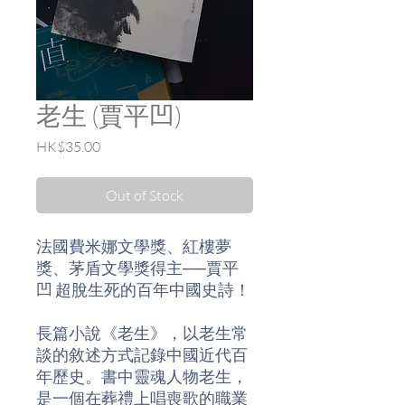
老生 (賈平凹)
Price
HK$35.00
Out of Stock
法國費米娜文學獎、紅樓夢
獎、茅盾文學獎得主──賈平
凹 超脫生死的百年中國史詩！
長篇小說《老生》，以老生常
談的敘述方式記錄中國近代百
年歷史。書中靈魂人物老生，
是一個在葬禮上唱喪歌的職業