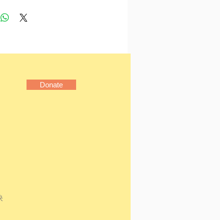
美到底是什麼」，由東方轉向
通過從康德、黑格爾到馬克
述，深入剖析美的本質。
美育的三個問題」，論述「三
Donate
「美育代宗教」「美育消除
這三個關於美育的問題，講
的本質和實現路徑。
中華之美美在哪裏」，通過中
對比，論述此題。
介
，周偉，字清毅，文化學
快
術史家，武漢大學哲學系畢
獲李達哲學獎；南京藝術學