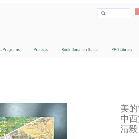
s Programs
Projects
Book Donation Guide
PPO Library
美的
中西
清毅