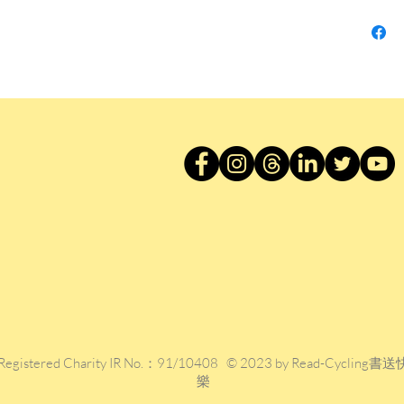
美。
4.「
西方，
思的論
5.「
人遊」
異化」
述美育
6.「
西美的
作者簡
周清毅
Registered Charity IR No.：91/10408 © 2023 by Read-Cycling書送
者，藝
樂
業，曾