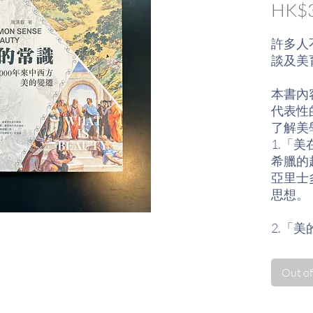
HK$3
許多人
談及美
本書內
代表性
了解美
1.「
希臘的
亞里士
思想。
2.「
中國，
即儒家
Out of
3.「
書畫三