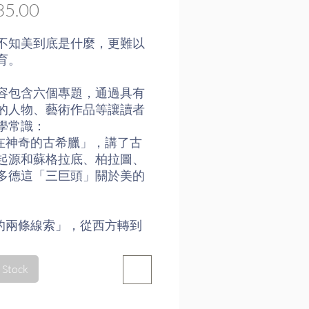
Price
5.00
不知美到底是什麼，更難以
育。
容包含六個專題，通過具有
的人物、藝術作品等讓讀者
學常識：
美在神奇的古希臘」，講了古
起源和蘇格拉底、柏拉圖、
多德這「三巨頭」關於美的
美的兩條線索」，從西方轉到
梳理了中國美的兩條線索，
的秩序美和道家的自由美。
 Stock
魏晉風骨」，以酒色、生死和
個切入點，道盡魏晉風骨之