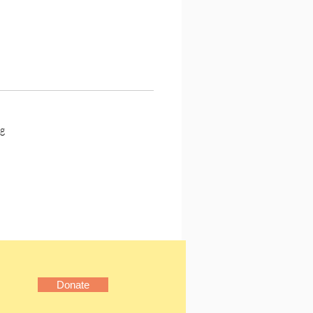
一虛下，便寫出了人際關係
至整個社會制度的弔詭。韓
好的地方就是她從不批判、
，而是將現實模糊化，近似
現代寓言』的存在。
種『模糊』，或許正是韓麗
為香港新生代作家，且獨樹
g
魅力之一，說得更正確一
迷戀她總能輕易抹除現實和
的界線，創造屬於『韓麗珠
虛線宇宙觀。習於摧毀我們
的，又重新建構；那是個總
病態與異常的空間，她的態
那麼清淡，怪誕的不是文
氛圍；幾乎是毫無誤差的單
於那一點上，宇宙便無限擴
Donate
」
落格《真心話大冒險》，神小