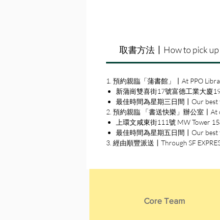
取書方法〡How to pick up
1. 預約親臨「蒲書館」〡At PPO Libra
新蒲崗雙喜街17號富德工業大廈19A室〡19A, Su
最佳時間為星期三日間〡Our best time
2. 預約親臨 「書送快樂」辦公室〡At our S
上環文咸東街111號 MW Tower 15樓〡15
最佳時間為星期五日間〡Our best time 
3. 經由順豐派送〡Through SF EXPRE
Core Team