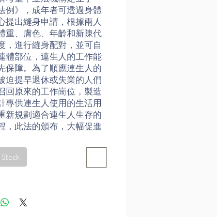
法例》，成年者可透過身體
心提出縫身申請，根據兩人
體重、膚色、年齡和新陳代
度，進行縫身配對，並可自
連體部位，連生人的工作能
先保障。為了順應連生人的
被迫提早退休或失業的人們
召回原來的工作崗位，製造
計專供連生人使用的生活用
重新規劃適合連生人生存的
程，此法的頒布，大幅促進
成長，失業率驟降。
 Stock
(《縫身》)裏將兩個成年人互相
加以縫合，以此暗喻婚姻制
在篇章中夾帶了『非常實
論文和個案研究，這份寫實
得整部小說更加荒謬了；在