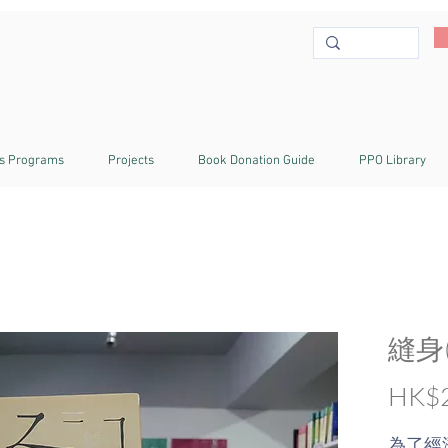
s Programs
Projects
Book Donation Guide
PPO Library
縫身
HK$2
為了經