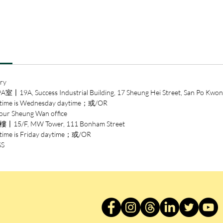
這一實
上、乃
麗珠最
不明寫
一種『
然而這
ry
珠能成
ccess Industrial Building, 17 Sheung Hei Street, San Po Kwon
一格的
 is Wednesday daytime；或/OR
點，我
heung Wan office
非現實
/F, MW Tower, 111 Bonham Street
式』的
is Friday daytime；或/OR
所認知
SS
在書寫
度卻又
字，是
腳站立
張了。
— 部