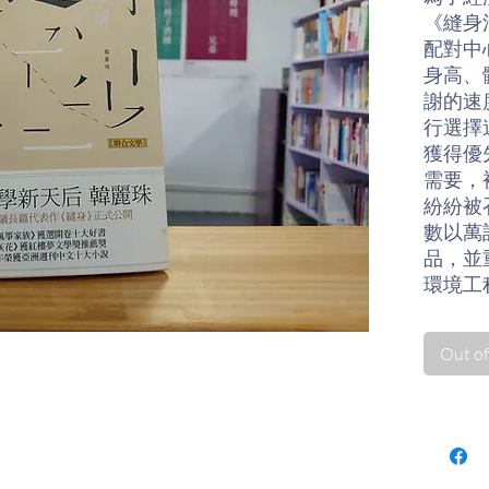
《縫身
配對中
身高、
謝的速
行選擇
獲得優
需要，
紛紛被
數以萬
品，並
環境工
了經濟
Out of
「...
配對並
度，並
在』的
反倒使