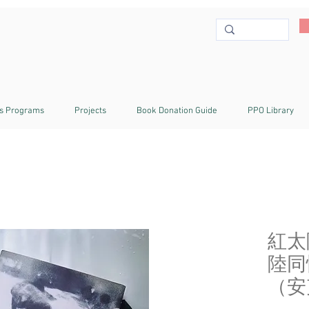
s Programs
Projects
Book Donation Guide
PPO Library
紅太
陸同
（安