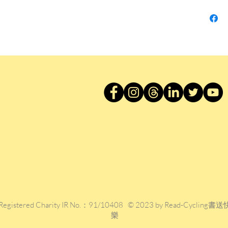
天空很
《你知
《玫瑰
散文《
獲中央
作獎。
Registered Charity IR No.：91/10408 © 2023 by Read-Cycling書送
樂