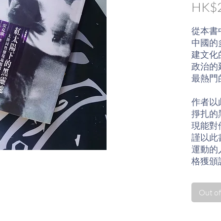
HK$2
從本書
中國的
建文化
政治的
最熱門
作者以
掙扎的
現能對
謹以此
運動的
格獲頒
作者簡
Out of
安克強(
臺灣大
《我戀