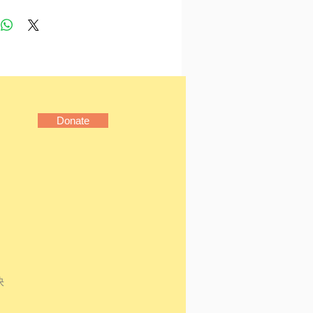
藍》、《夢走過的地方》、
道愛的是怎樣的我嗎？》、
花枯死了》、《阮玲玉》；
我看見》等及歌詞創作。曾
日報小說獎、金鼎獎歌詞創
Donate
快