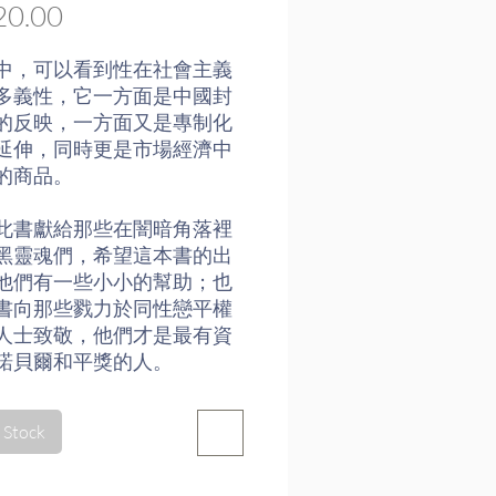
Price
0.00
中，可以看到性在社會主義
多義性，它一方面是中國封
的反映，一方面又是專制化
延伸，同時更是市場經濟中
的商品。
此書獻給那些在闇暗角落裡
黑靈魂們，希望這本書的出
他們有一些小小的幫助；也
書向那些戮力於同性戀平權
人士致敬，他們才是最有資
諾貝爾和平獎的人。
介
 Stock
1963-)，山東省海陽縣人，
學中文系畢業。著有小說
你依然如昔》、《你走後的