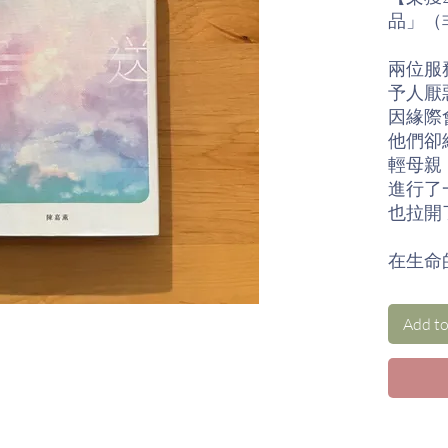
品」（
兩位服
予人厭
因緣際
他們卻
輕母親
進行了
也拉開
在生命
醫院一
感恩仍
Add to
作者簡
陳嘉薰
病理科
剖病理