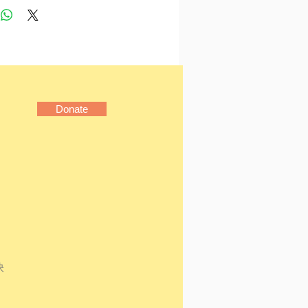
文醫學中心榮譽副教授。日
殮房，也管理殮房運作。
事小說創作，為香港小說學
，曾獲第二十屆青年文學獎
故事」高級組第三名。1997
他作者合著《笑爆醫院》
邀在月刊《突破少年》雜誌
Donate
欄，故事後來再經擴寫、結
為嘉薰醫生首本系列書，後
講解人體細胞與結構的歷奇
列，及探討社會議題的小
合醫學專業知識與歷奇文
說《細胞情人歷險記》榮獲
育城「十本好讀」2003年度
愛心理／勵志作品，《嘉薰
快
黑色恐怖郵包》榮獲第十七屆
好書龍虎榜「十本好書」，