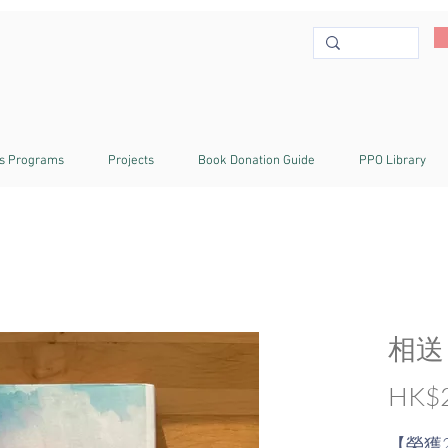
s Programs
Projects
Book Donation Guide
PPO Library
相送
HK$2
【榮獲