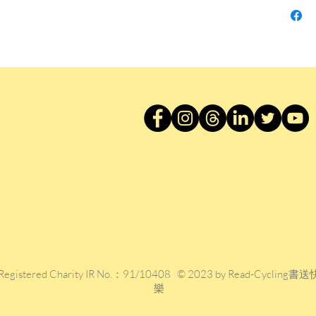
部及人
常出入
工餘從
會會員
「兒童
年與其
後，獲
撰寫專
集，成
又撰寫
小說系
說。
作品糅
學，小
香港教
我最喜
Registered Charity IR No.：91/10408 © 2023 by Read-Cycling書送
樂
醫生3
中學生