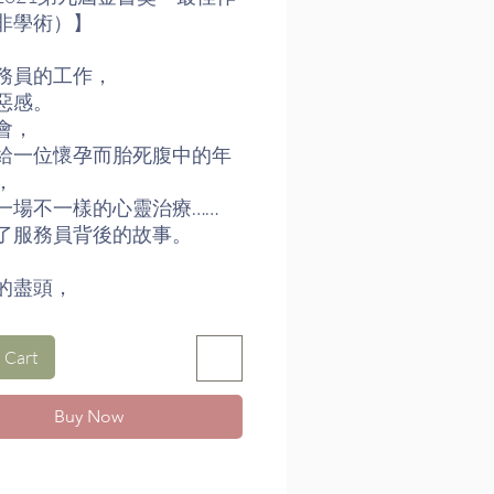
非學術）】
務員的工作，
惡感。
會，
給一位懷孕而胎死腹中的年
，
一場不一樣的心靈治療……
了服務員背後的故事。
的盡頭，
隅，
然有情。
 Cart
介
Buy Now
，畢業於香港大學醫學院，
專科醫生，任職公營醫院解
部，為香港大學醫學院病理