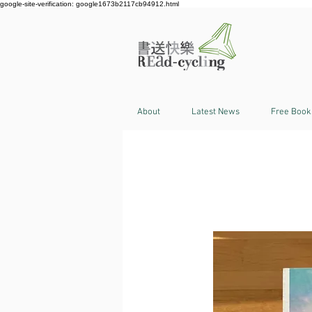
google-site-verification: google1673b2117cb94912.html
About
Latest News
Free Book