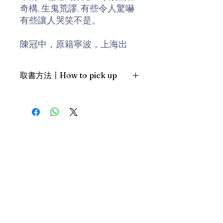
奇構, 生鬼荒謬, 有些令人驚嚇
有些讓人哭笑不是。
陳冠中，原籍寧波，上海出
生，香港長大，曾住台北六
年，現居北京。1976年創辦香
取書方法〡How to pick up
港《號外》雜誌，並曾在90年
代中任《讀書》海外出版人。
1. 預約親臨「蒲書館」〡At PPO
著有《馬克思主義與文學批
Library
評》、《太陽膏的夢》、《總
新蒲崗雙喜街17號富德工業大廈
統的故事》、《什麼都沒有發
19A室〡19A, Success Industrial
Building, 17 Sheung Hei Street, San
生》、《半唐番城市筆記》、
Po Kwong
《香港未完成的實驗》、《波
最佳時間為星期三日間〡Our best
希米亞中國》(合著)、《香港
time is Wednesday daytime；或/OR
三部曲》、《我這一代香港
2. 預約親臨 「書送快樂」辦公室〡At
人》、《移動的邊界》、《事
our Sheung Wan office
後：本土文化誌》、《城市九
上環文咸東街111號 MW Tower 15
章》。
樓〡15/F, MW Tower, 111 Bonham
Street