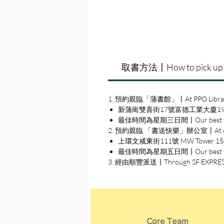
取書方法〡How to pick up
1. 預約親臨「蒲書館」〡At PPO Libra
新蒲崗雙喜街17號富德工業大廈19A室〡19A, Su
最佳時間為星期三日間〡Our best time
2. 預約親臨 「書送快樂」辦公室〡At our S
上環文咸東街111號 MW Tower 15樓〡15
最佳時間為星期五日間〡Our best time 
3. 經由順豐派送〡Through SF EXPRE
Core Team