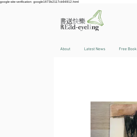
google-site-verification: google1673b2117cb94912.html
About
Latest News
Free Book