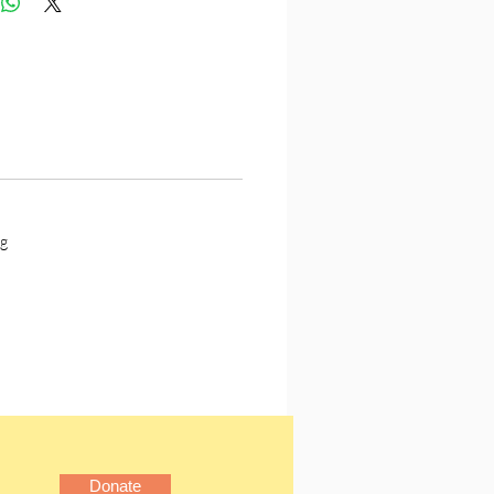
能給我們一點思想上的啟
覺全 香港醫院院牧事工網站
g
Donate