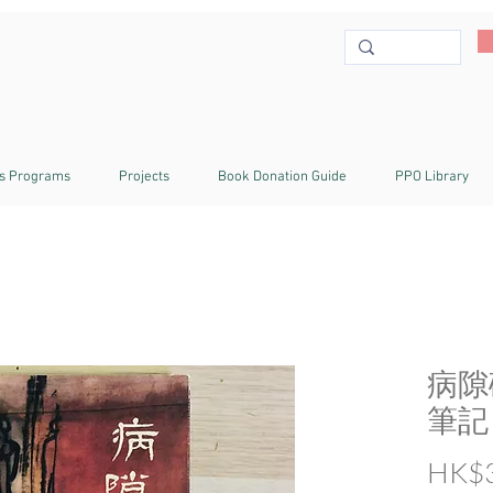
s Programs
Projects
Book Donation Guide
PPO Library
病隙
筆記
HK$3