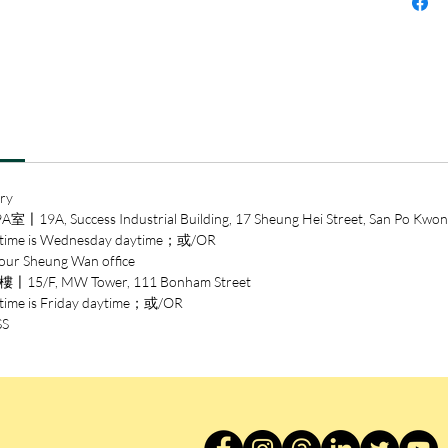
書或許
發。」
— 張
ry
ccess Industrial Building, 17 Sheung Hei Street, San Po Kwon
 is Wednesday daytime；或/OR
heung Wan office
/F, MW Tower, 111 Bonham Street
is Friday daytime；或/OR
SS