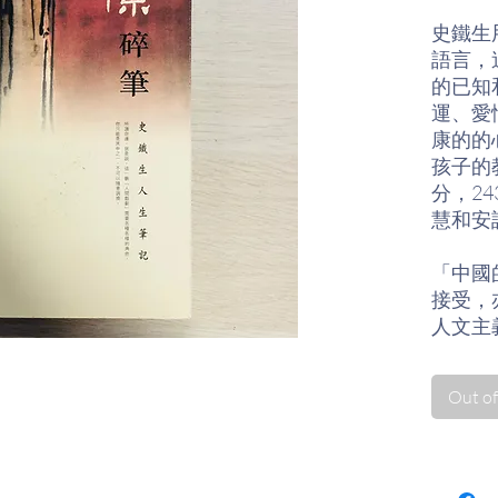
史鐵生
語言，
的已知
運、愛
康的的
孩子的
分，2
慧和安
「中國
接受，
人文主
哲理的
不是「實
Out of
由於當
別長久
刻。若