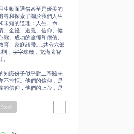
用生動而通俗甚至是優美的
追尋和探索了關於我們人生
和未知的道理：人生、命
情、金錢、道義、信仰、健
心態、成功的途徑和價值、
教育、家庭紐帶……共分六部
43則，字字珠璣，充滿著智
詳。
的知識份子似乎對上帝雖未
亦不排拒。他們的信仰，是
義的信仰，他們的上帝，是
化身，是一種「存在」，卻
在」。...
 Stock
代中國人在苦難中的歲月特
，因此他們的思考也特別深
說病也是一種苦難，他們的