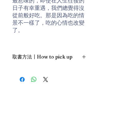
最惹味的，即使在人生往後的
日子有幸重遇，我們總覺得沒
從前般好吃。那是因為吃的情
景不一樣了，吃的心情也改變
了。
資深飲食作家梁家權深諳這些
關於吃喝的道理，他繼《苦路
取書方法〡How to pick up
救星陳皮梅》、《麥芽糖的黐
纏往事》和《食蛋撻的路線
1. 預約親臨「蒲書館」〡At PPO
圖》後，今次抓住了稍縱即逝
Library
的味道記憶，把吃過的好滋味
新蒲崗雙喜街17號富德工業大廈
白紙黑字的紀錄下來，寫成新
19A室〡19A, Success Industrial
Building, 17 Sheung Hei Street, San
作《當油炸鬼變成老油條》。
Po Kwong
在梁家權的心目中，「好味
最佳時間為星期四至六 1-6pm〡
道」往往並非源自珍饈異饌，
Our best time is Thur to Sat, 1-
而是來自普羅大眾生活中的平
6pm；或/OR
常食物︰油炸鬼、牛雜、豬腸
2. 預約親臨 「書送快樂」辦公室〡At
粉、煨蕃薯、波板糖、台灣滷
our Sheung Wan office