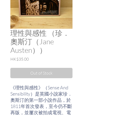
理性與感性 （珍．
奧斯汀（Jane
Austen））
Price
HK$35.00
Out of Stock
《理性與感性》（Sense And
Sensibility）是英國小說家珍．
奧斯汀的第一部小說作品，於
1811年首次發表，至今仍不斷
再版，並屢次被拍成電視、電