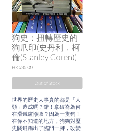
狗史：扭轉歷史的
狗爪印(史丹利．柯
倫(Stanley Coren))
Price
HK$35.00
Out of Stock
世界的歷史大事真的都是「人
類」造成嗎？錯！拿破崙為何
在滑鐵盧慘敗？因為一隻狗！
在你不知道的地方，狗狗對歷
史關鍵踢出了臨門一腳，改變