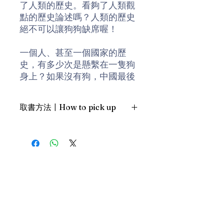
了人類的歷史。看夠了人類觀
點的歷史論述嗎？人類的歷史
絕不可以讓狗狗缺席喔！
一個人、甚至一個國家的歷
史，有多少次是懸繫在一隻狗
身上？如果沒有狗，中國最後
一個皇朝可能不會瓦解；歐洲
人殖民美洲可能不會成功；華
取書方法〡How to pick up
格納可能不會寫下流傳永世的
英雄歌劇；美國獨立戰爭可能
1. 預約親臨「蒲書館」〡At PPO
根本不會發生；美國解放黑奴
Library
的事件可能要延宕數十年。
新蒲崗雙喜街17號富德工業大廈
19A室〡19A, Success Industrial
Building, 17 Sheung Hei Street, San
狗滿足了人類諸如狩獵、牧
Po Kwong
羊、探險或戰爭等行為，進而
最佳時間為星期三日間〡Our best
改變了人類歷史。在談到政
time is Wednesday daytime；或/OR
治、社會或文化歷史時，鮮少
2. 預約親臨 「書送快樂」辦公室〡At
有人期待出現任何證據證明狗
our Sheung Wan office