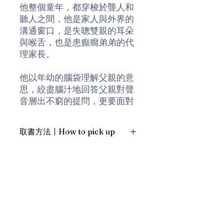
他整個童年，都穿梭於聾人和
聽人之間，他是家人與外界的
溝通窗口，是失聰雙親的耳朵
與喉舌，也是患癲癇弟弟的代
理家長。
他以年幼的腦袋理解父親的意
思，絞盡腦汁地回答父親對聲
音層出不窮的提問，更要面對
整個世界對聾人的誤解與侮
慢。儘管曾因不堪重擔而疲
取書方法〡How to pick up
憊、也因目睹失聰者不被理解
而憤怒，但以手形轉譯訊息的
1. 預約親臨「蒲書館」〡At PPO
過程中，他找到一種超越聲音
Library
的語言力量，更深刻感受到父
新蒲崗雙喜街17號富德工業大廈
母對他的愛。他隨父親的手形
19A室〡19A, Success Industrial
Building, 17 Sheung Hei Street, San
飛舞，而第一句學會的手形是
Po Kwong
「我愛你」。
最佳時間為星期四至六 1-6pm〡