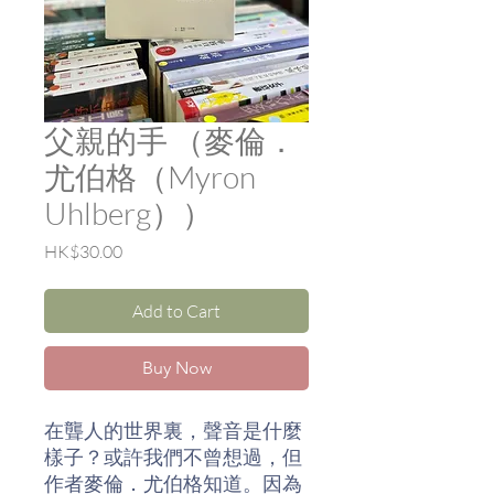
父親的手 （麥倫．
尤伯格（Myron
Uhlberg））
Price
HK$30.00
Add to Cart
Buy Now
在聾人的世界裏，聲音是什麼
樣子？或許我們不曾想過，但
作者麥倫．尤伯格知道。因為