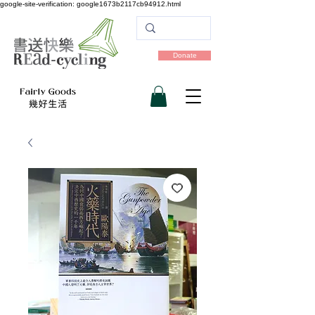
google-site-verification: google1673b2117cb94912.html
Donate