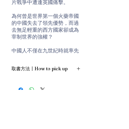
片戰爭中遭逢英國痛擊。
為何曾是世界第一個火藥帝國
的中國失去了領先優勢，而過
去無足輕重的西方國家卻成為
宰制世界的強權？
中國人不僅在九世紀時就率先
發明了火器，直到十八世紀初
期仍然持續進行火藥科技的創
取書方法〡How to pick up
新——這段火藥科技發展史遠
比原先許多人認定的還要更
1. 預約親臨「蒲書館」〡At PPO
長。但中國在近代何以變得如
Library
此積弱不振？
新蒲崗雙喜街17號富德工業大廈
19A室〡19A, Success Industrial
Building, 17 Sheung Hei Street, San
長久以來，史家對中西方勢力
Po Kwong
此消彼長的原因爭論不休，本
最佳時間為星期三日間〡Our best
書透過比較東西方軍事史的研
time is Wednesday daytime；或/OR
究，不僅要探詢「何以中國會
2. 預約親臨 「書送快樂」辦公室〡At