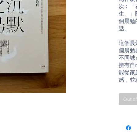
次︰「
生。」
個晨勉
話。
這個晨
個晨勉
不同城
擁有自
能從家
感，並
方式。
體進入
Out of
如此模
為了填
為了明
己。