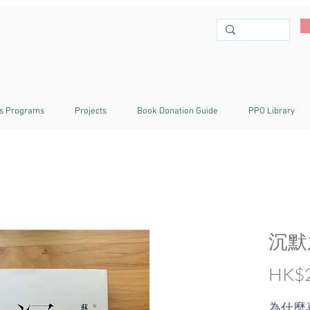
s Programs
Projects
Book Donation Guide
PPO Library
沉默
HK$2
為什麼