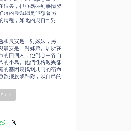
在這裏，很容易碰到事情發
陷落的晨勉總是假想著另一
的清醒，如此的與自己對
勉和晨安是一對姊妹，另一
與晨安是一對姊弟。居所在
市的四個人，他們心中各自
己的小島。他們性格迥異卻
庭的基因裏找到共同的宿命
急欲擺脫或歸附，以自己的
在理性與感性之間，透過身
靈魂，用力切割的愛與性卻
 Stock
糊，如此對愛的深層需要，
補原生家庭裏失落的一塊，
白生活的真相，同時定位自