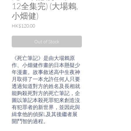
12全集完) (大場鶇,
小畑健)
Price
HK$120.00
Out of Stock
《死亡筆記》是由大場鶇原
作、小畑健作畫的日本懸疑少
年漫畫。故事敘述高中生夜神
月取得了一本允許任何人只要
透過知道對方的姓名及長相就
能夠殺死對方的死亡筆記，企
圖以筆記本殺死罪犯來創造沒
有犯罪者的新世界，並因此與
緝拿他的偵探L及其後繼者展
開鬥智的過程。