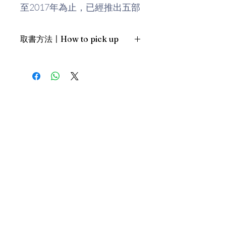
至2017年為止，已經推出五部
真人電影和一部電視劇，此外
也推出了輕小說、電子遊戲、
取書方法〡How to pick up
CD、音樂劇及各式週邊商
品。
1. 預約親臨「蒲書館」〡At PPO
Library
本作獲得了廣泛的讚譽，截至
新蒲崗雙喜街17號富德工業大廈
2016年為止，漫畫單行本的銷
19A室〡19A, Success Industrial
Building, 17 Sheung Hei Street, San
售量超過3000萬冊。根據日本
Po Kwong
文部科學省的調查，它在有史
最佳時間為星期四至六 1-6pm〡
以來最傑出的漫畫中排行第10
Our best time is Thur to Sat, 1-
位。
6pm；或/OR
2. 預約親臨 「書送快樂」辦公室〡At
our Sheung Wan office
上環文咸東街111號 MW Tower 15
樓〡15/F, MW Tower, 111 Bonham
Strand, Sheung Wan
Donate
最佳時間為星期一至五 11am-5pm
〡Our best time is Mon to Fri 11am-