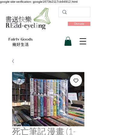
google-site-verification: google1673b2117cb94912.html
Donate
死亡筆記 漫畫 (1-