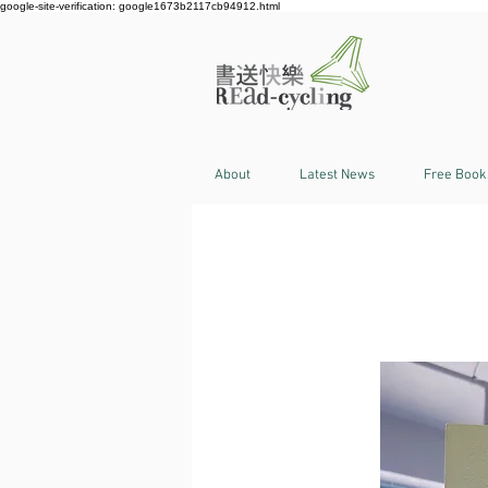
google-site-verification: google1673b2117cb94912.html
About
Latest News
Free Book