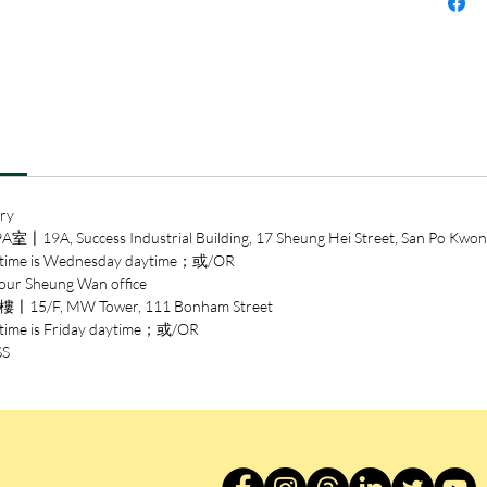
ry
ccess Industrial Building, 17 Sheung Hei Street, San Po Kwon
 is Wednesday daytime；或/OR
heung Wan office
/F, MW Tower, 111 Bonham Street
is Friday daytime；或/OR
SS