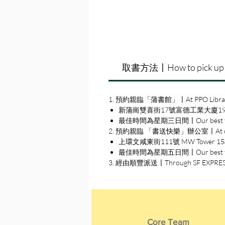
取書方法〡How to pick up
1. 預約親臨「蒲書館」〡At PPO Libra
新蒲崗雙喜街17號富德工業大廈19A室〡19A, Su
最佳時間為星期三日間〡Our best time
2. 預約親臨 「書送快樂」辦公室〡At our S
上環文咸東街111號 MW Tower 15樓〡15
最佳時間為星期五日間〡Our best time 
3. 經由順豐派送〡Through SF EXPRE
Core Team