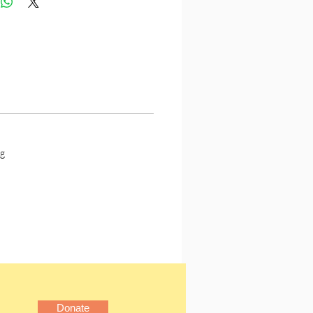
g
Donate