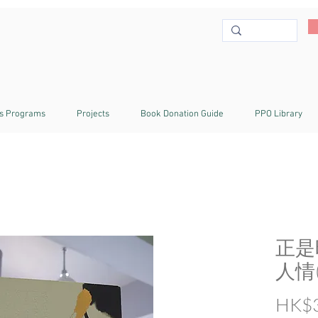
s Programs
Projects
Book Donation Guide
PPO Library
正是
人情
HK$3