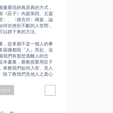
漫畫重現經典原典的方式，
製《莊子》內篇第四、五篇
世〉、〈德充符〉兩篇，論
如何在挫折不斷的人世間，
可以靜下來的方法。
著，從來都不是一個人的事
多困擾都因『人』而起。這
讓我們有股想逃離人的念
這本書裏，蔡教授要用莊子
，來教我們如何入世、見人
。除了教我們見他人之真心
老師筆下的莊子也教我們見
 Stock