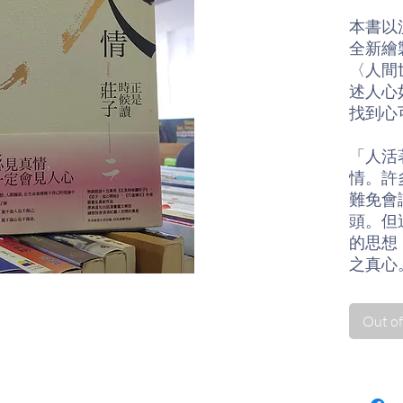
本書以
全新繪
〈人間
述人心
找到心
「人活
情。許
難免會
頭。但
的思想
之真心
外，蔡
己之真
Out of