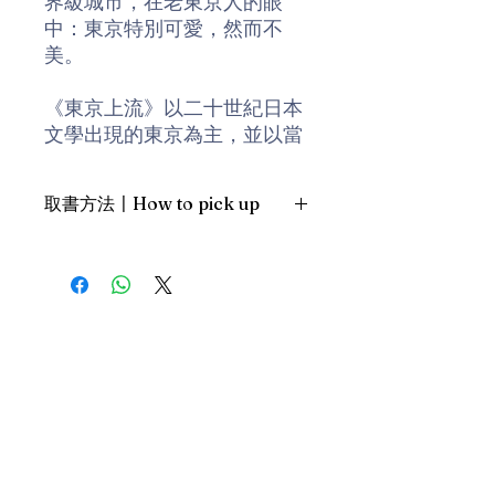
界級城市，在老東京人的眼
中：東京特別可愛，然而不
美。
《東京上流》以二十世紀日本
文學出現的東京為主，並以當
時的社會文化為輔，透過東京
第一流的文學作品，理解當時
取書方法〡How to pick up
的時代背景和人性真理的文
化。再者，研究任何事情，從
1. 預約親臨「蒲書館」〡At PPO
歷史著手始終是捷徑。因為新
Library
井酷愛文學散步，常以採訪為
新蒲崗雙喜街17號富德工業大廈
藉口到處尋訪文人足迹，透過
19A室〡19A, Success Industrial
Building, 17 Sheung Hei Street, San
近距離的觀察與探訪，讓我們
Po Kwong
探視可愛但不美的東京。
最佳時間為星期五日間〡Our best
time is Friday daytime；或/OR
新井一二三，生長於日本東
2. 預約親臨 「書送快樂」辦公室〡At
京，早稻田大學政治學系畢
our Sheung Wan office
業。大學期間以公費到中國大
上環文咸東街111號 MW Tower 15