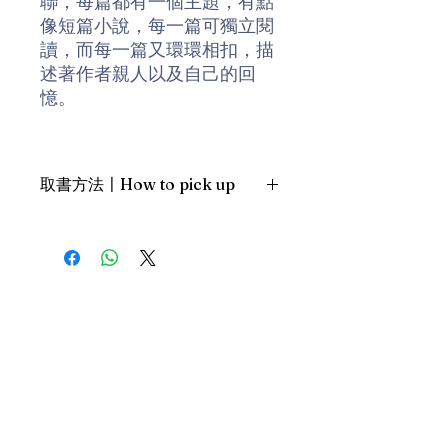
聯，每篇都有一個主題，有點
像短篇小說，每一篇可獨立閱
讀，而每一篇又環環相扣，描
述著作者親人以及自己的回
憶。
不同於一般台灣家族故事中對
於父輩歷史的沈重追憶，《月
取書方法〡How to pick up
球姓氏》以戲謔和輕鬆的敘事
口吻，在一個又一個猶如舞台
1. 預約親臨「蒲書館」〡At PPO
設置的場景中，讓壓抑的男人
Library
不斷想像、甚至重演那歷史發
新蒲崗雙喜街17號富德工業大廈
生時刻的荒謬一幕。以記憶的
19A室〡19A, Success Industrial
Building, 17 Sheung Hei Street, San
絲線，串起自己的父系、母系
Po Kwong
和妻子的母系。在不可全然確
最佳時間為星期四至六 1-6pm〡
知的記憶裏，在日記、親友的
Our best time is Thur to Sat, 1-
口述和自我的想像，建構出一
6pm；或/OR
個時代。
2. 預約親臨 「書送快樂」辦公室〡At
our Sheung Wan office