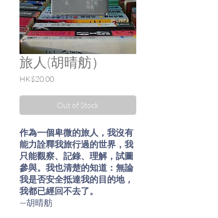
旅人(胡晴舫）
Price
HK$20.00
Out of Stock
作為一個卑微的旅人，我沒有
能力詮釋我旅行過的世界，我
只能觀察、記錄、理解，試圖
參與。我也清楚的知道：無論
我是否安全抵達我的目的地，
我都已經回不去了。
—胡晴舫