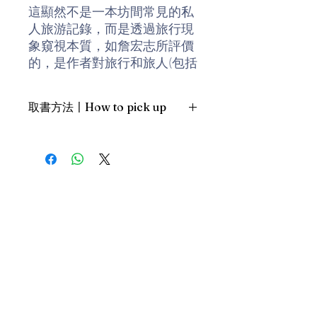
這顯然不是一本坊間常見的私
人旅游記錄，而是透過旅行現
象窺視本質，如詹宏志所評價
的，是作者對旅行和旅人(包括
她自己)的行為和意義加以反省
的書。她表達了對時下流行觀
取書方法〡How to pick up
念的質疑，也悲觀的認為文化
在旅游市場裡逐漸櫥窗化，成
1. 預約親臨「蒲書館」〡At PPO
為一種能夠媚俗的商品。所
Library
以，你不要忘記了，峇里島當
新蒲崗雙喜街17號富德工業大廈
地人，是因為旅人的闖入，才
19A室〡19A, Success Industrial
Building, 17 Sheung Hei Street, San
搖身變成舞臺上的演員。而我
Po Kwong
們還在大聲抱怨巴厘島為何喪
最佳時間為星期三日間〡Our best
失了淳樸的風情。
time is Wednesday daytime；或/OR
2. 預約親臨 「書送快樂」辦公室〡At
旅行的本質是什麼？其實是他
our Sheung Wan office
者眼光與自我倒影的彼此窺
上環文咸東街111號 MW Tower 15
視，是日常文化與異國情調的
樓〡15/F, MW Tower, 111 Bonham
Street
互相挑逗，也是文化強弱和階