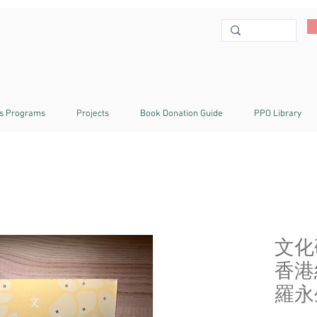
s Programs
Projects
Book Donation Guide
PPO Library
文化
香港
羅永