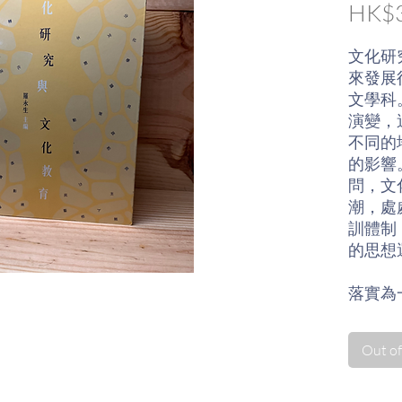
HK$3
文化研
來發展
文學科
演變，
不同的
的影響
問，文
潮，處
訓體制
的思想
落實為
三個重
者」、
Out of
討自我
化研究
大文化