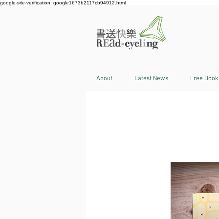
google-site-verification: google1673b2117cb94912.html
About
Latest News
Free Book