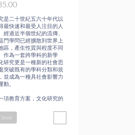
Price
5.00
究是二十世紀五六十年代以
得最快速和最受人注目的人
。經過近半個世紀的流傳、
這門學問已經擴散到世界上
地區，產生性質與程度不同
。作為一套跨學科的新學
化研究更是一種新的社會思
處突破既有的學科分類和規
，並成為一種具社會影響力
運動。
一項教育方案，文化研究的
要關懷是：「學習聆聽他
「培育感知的能力」、「探
 Stock
和群體改變的可能」。《文
與文化教育》一書，收錄嶺
研究系老師及已畢業研究生