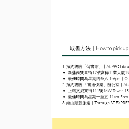
取書方法〡How to pick up
1. 預約親臨「蒲書館」〡At PPO Libra
新蒲崗雙喜街17號富德工業大廈19A室〡19A, Su
最佳時間為星期四至六 1-6pm〡Our best 
2. 預約親臨 「書送快樂」辦公室〡At our S
上環文咸東街111號 MW Tower 15樓〡15
最佳時間為星期一至五 11am-5pm〡Our b
3. 經由順豐派送〡Through SF EXPRE