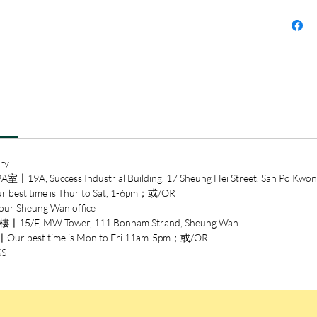
的一組
研究教
行。細
說明了
「改變
ry
ccess Industrial Building, 17 Sheung Hei Street, San Po Kwon
time is Thur to Sat, 1-6pm；或/OR
heung Wan office
/F, MW Tower, 111 Bonham Strand, Sheung Wan
est time is Mon to Fri 11am-5pm；或/OR
SS