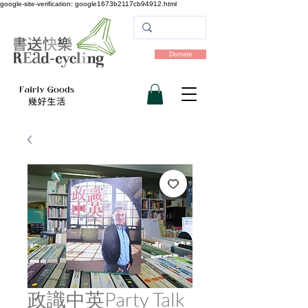
google-site-verification: google1673b2117cb94912.html
Donate
政識中英Party Talk