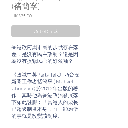
(褚簡寧)
Price
HK$35.00
Out of Stock
香港政府與市民的步伐存在落
差，是沒有民主政制？還是因
為沒有捉緊民心的好領袖？
《政識中英Party Talk》乃資深
新聞工作者褚簡寧 ( Michael
Chungani ) 於2012年出版的著
作，其時他為香港政治發展落
下如此註腳：「當港人的成長
已超過制度本身，唯一能夠做
的事就是改變該制度。」