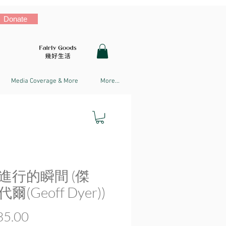
Donate
Media Coverage & More
More...
進行的瞬間 (傑
爾(Geoff Dyer))
Price
5.00