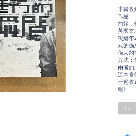
本書收
作品
約翰．
英國文
視編年
式的攝
偉大的
方式；
兩者的
這本書
一起收
報》
對卡提
「一種
Out of
體眼中
傑夫．
事（儘
有！）