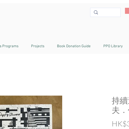
s Programs
Projects
Book Donation Guide
PPO Library
持續
夫．代
HK$3