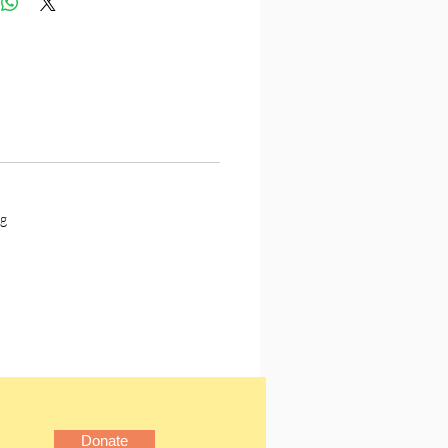
不同手法，代爾帶領讀者親
乍現的現場，潛入攝影師的
靈，化身精心安排或堅持不
鏡頭，觀看盲人、帽子、椅
梯、理髮店……那些讓史蒂格
史川德、艾凡斯、韋斯頓、
阿勃絲和伊格斯頓等攝影大
中一再相遇的創作主題。閱
，彷彿展開「穿越攝影史的
g
妙旅程」（《藝術評
。
行的瞬間》獲2006年ICP
影中心「攝影書寫獎」，是
攝影與思考之人的非典型攝
，從一件攝影作品，看一群
師，交織成一張值得細究蒐
影地圖。
Donate
介