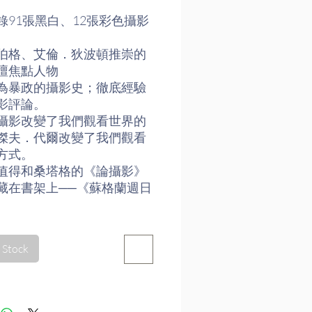
錄91張黑白、12張彩色攝影
伯格、艾倫．狄波頓推崇的
壇焦點人物
為暴政的攝影史；徹底經驗
影評論。
攝影改變了我們觀看世界的
傑夫．代爾改變了我們觀看
方式。
值得和桑塔格的《論攝影》
藏在書架上──《蘇格蘭週日
耶─布列松而言，攝影是
理解之道」，而本書，是媒
 Stock
「英國最聰明的當代作家」
代爾企圖理解攝影藝術的故
管他連一臺相機都沒
。藉由鎖定攝影師拍攝相同