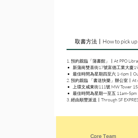
取書方法〡How to pick up
1. 預約親臨「蒲書館」〡At PPO Libra
新蒲崗雙喜街17號富德工業大廈19A室〡19A, Su
最佳時間為星期四至六 1-6pm〡Our best 
2. 預約親臨 「書送快樂」辦公室〡At our S
上環文咸東街111號 MW Tower 15樓〡15
最佳時間為星期一至五 11am-5pm〡Our b
3. 經由順豐派送〡Through SF EXPRE
Core Team