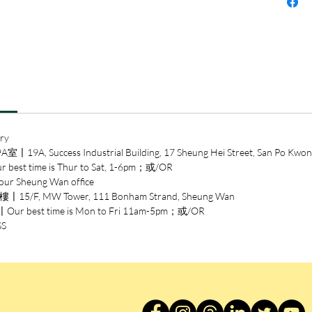
主題的
歷靈光
集體心
設計的
子、階
利茲、
蘭格、
師在書
ry
讀本書
ccess Industrial Building, 17 Sheung Hei Street, San Po Kwon
一趟絕
time is Thur to Sat, 1-6pm；或/OR
論》）
heung Wan office
《持續進
/F, MW Tower, 111 Bonham Strand, Sheung Wan
國際攝
est time is Mon to Fri 11am-5pm；或/OR
給熱愛
SS
影著作
攝影大
藏的攝
作者簡